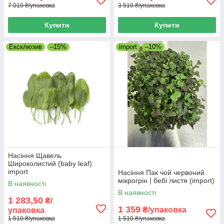
7 010 ₴/упаковка
3 510 ₴/упаковка
Купити
Купити
Ексклюзив
–15%
import
–10%
Насіння Щавель
Широколистий (baby leaf)
import
Насіння Пак чой червоний
мікрогрін | бебі листя (import)
В наявності
В наявності
1 283,50
₴/
1 359
₴/упаковка
упаковка
1 510 ₴/упаковка
1 510 ₴/упаковка