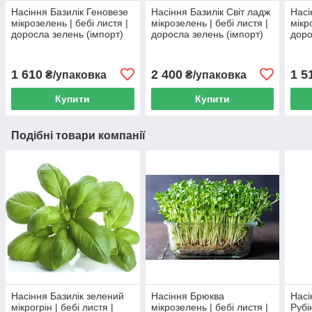
Насіння Базилік Геновезе
Насіння Базилік Світ ладж
Насі
мікрозелень | бебі листя |
мікрозелень | бебі листя |
мікро
доросла зелень (імпорт)
доросла зелень (імпорт)
доро
1 610
2 400
1 5
₴/упаковка
₴/упаковка
Купити
Купити
Подібні товари компанії
Насіння Базилік зелений
Насіння Брюква
Насі
мікрогрін | бебі листя |
мікрозелень | бебі листя |
Рубі