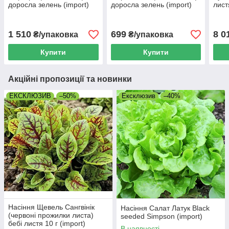
доросла зелень (import)
доросла зелень (import)
лист
(imp
1 510
699
8 0
₴/упаковка
₴/упаковка
Купити
Купити
Акційні пропозиції та новинки
ЕКСКЛЮЗИВ
–50%
Ексклюзив
–40%
Насіння Щевель Сангвінік
Насіння Салат Латук Black
(червоні прожилки листа)
seeded Simpson (import)
бебі листя 10 г (import)
В наявності