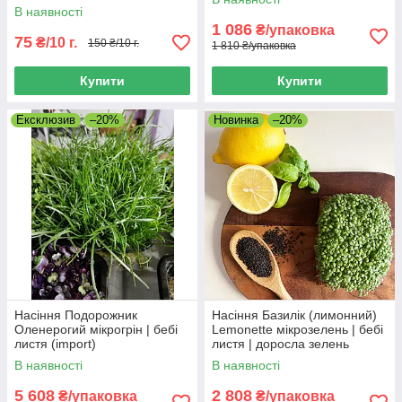
В наявності
1 086
₴/упаковка
75
₴/10 г.
150 ₴/10 г.
1 810 ₴/упаковка
Купити
Купити
Ексклюзив
–20%
Новинка
–20%
Насіння Подорожник
Насіння Базилік (лимонний)
Оленерогий мікрогрін | бебі
Lemonette мікрозелень | бебі
листя (import)
листя | доросла зелень
(import)
В наявності
В наявності
5 608
2 808
₴/упаковка
₴/упаковка