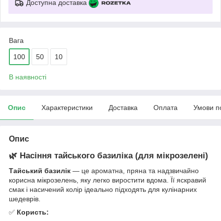
Доступна доставка
Вага
100
50
10
В наявності
Опис
Характеристики
Доставка
Оплата
Умови п
Опис
🌿
Насіння тайського базиліка (для мікрозелені)
Тайський базилік
— це ароматна, пряна та надзвичайно
корисна мікрозелень, яку легко виростити вдома. Її яскравий
смак і насичений колір ідеально підходять для кулінарних
шедеврів.
✅
Користь: