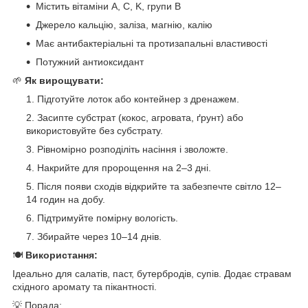
Містить вітаміни A, C, K, групи B
Джерело кальцію, заліза, магнію, калію
Має антибактеріальні та протизапальні властивості
Потужний антиоксидант
🌱
Як вирощувати:
Підготуйте лоток або контейнер з дренажем.
Засипте субстрат (кокос, агровата, ґрунт) або
використовуйте без субстрату.
Рівномірно розподіліть насіння і зволожте.
Накрийте для пророщення на 2–3 дні.
Після появи сходів відкрийте та забезпечте світло 12–
14 годин на добу.
Підтримуйте помірну вологість.
Збирайте через 10–14 днів.
🍽
Використання:
Ідеально для салатів, паст, бутербродів, супів. Додає стравам
східного аромату та пікантності.
💡 Порада: