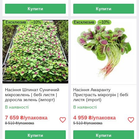
Купити
Купити
Ексклюзив
–10%
Ексклюзив
–10%
Насіння Шпинат Суничний
Насіння Амаранту
мікрозелень | бебі листя |
Пристрасть мікрогрін | бебі
доросла зелень (імпорт)
листя (import)
В наявності
В наявності
7 659
4 959
₴/упаковка
₴/упаковка
8 510 ₴/упаковка
5 510 ₴/упаковка
Купити
Купити