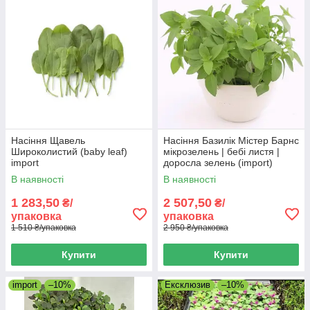
Насіння Щавель
Насіння Базилік Містер Барнс
Широколистий (baby leaf)
мікрозелень | бебі листя |
import
доросла зелень (import)
В наявності
В наявності
1 283,50
2 507,50
₴/
₴/
упаковка
упаковка
1 510 ₴/упаковка
2 950 ₴/упаковка
Купити
Купити
import
–10%
Ексклюзив
–10%