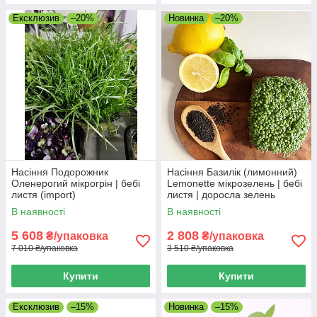
Ексклюзив
–20%
Новинка
–20%
Насіння Подорожник
Насіння Базилік (лимонний)
Оленерогий мікрогрін | бебі
Lemonette мікрозелень | бебі
листя (import)
листя | доросла зелень
(import)
В наявності
В наявності
5 608
2 808
₴/упаковка
₴/упаковка
7 010 ₴/упаковка
3 510 ₴/упаковка
Купити
Купити
Ексклюзив
–15%
Новинка
–15%