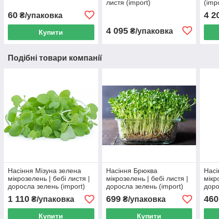
листя (import)
(imp
60
4 2
₴/упаковка
4 095
₴/упаковка
Купити
Подібні товари компанії
Насіння Мізуна зелена
Насіння Брюква
Насі
мікрозелень | бебі листя |
мікрозелень | бебі листя |
мікр
доросла зелень (import)
доросла зелень (import)
доро
1 110
699
460
₴/упаковка
₴/упаковка
Купити
Купити