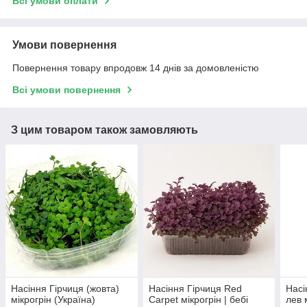
Всі умови оплати
Умови повернення
Повернення товару впродовж 14 днів за домовленістю
Всі умови повернення
З цим товаром також замовляють
Насіння Гірчиця (жовта)
Насіння Гірчиця Red
Насі
мікрогрін (Україна)
Carpet мікрогрін | бебі
лев 