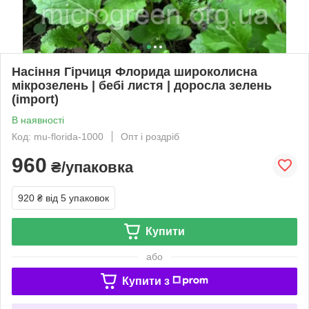
Насіння Гірчиця Флорида широколисна
мікрозелень | бебі листя | доросла зелень
(import)
В наявності
Код: mu-florida-1000
Опт і роздріб
960
₴/упаковка
920 ₴
від 5 упаковок
Купити
або
Купити з