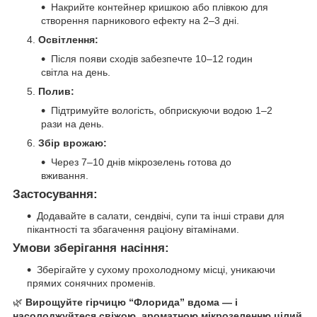
Накрийте контейнер кришкою або плівкою для
створення парникового ефекту на 2–3 дні.
Освітлення:
Після появи сходів забезпечте 10–12 годин
світла на день.
Полив:
Підтримуйте вологість, обприскуючи водою 1–2
рази на день.
Збір врожаю:
Через 7–10 днів мікрозелень готова до
вживання.
Застосування:
Додавайте в салати, сендвічі, супи та інші страви для
пікантності та збагачення раціону вітамінами.
Умови зберігання насіння:
Зберігайте у сухому прохолодному місці, уникаючи
прямих сонячних променів.
🌿
Вирощуйте гірчицю “Флорида” вдома — і
насолоджуйтеся свіжою, ароматною мікрозеленню цілий