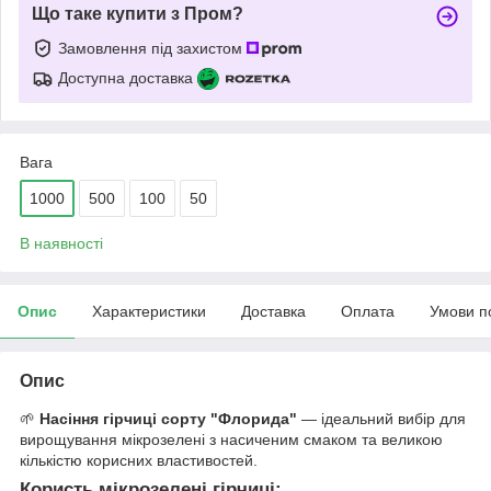
Що таке купити з Пром?
Замовлення під захистом
Доступна доставка
Вага
1000
500
100
50
В наявності
Опис
Характеристики
Доставка
Оплата
Умови п
Опис
🌱
Насіння гірчиці сорту "Флорида"
— ідеальний вибір для
вирощування мікрозелені з насиченим смаком та великою
кількістю корисних властивостей.
Користь мікрозелені гірчиці: