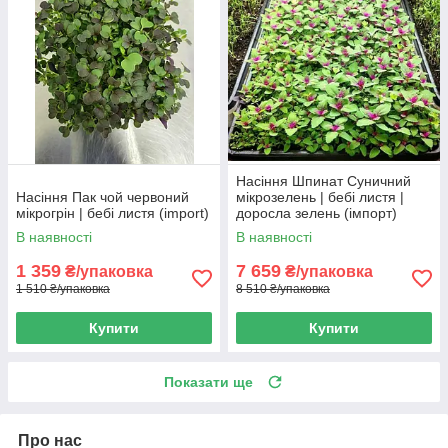
Насіння Шпинат Суничний
Насіння Пак чой червоний
мікрозелень | бебі листя |
мікрогрін | бебі листя (import)
доросла зелень (імпорт)
В наявності
В наявності
1 359
7 659
₴/упаковка
₴/упаковка
1 510 ₴/упаковка
8 510 ₴/упаковка
Купити
Купити
Показати ще
Про нас