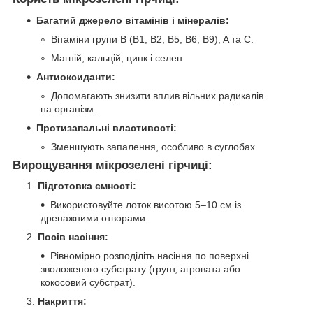
Багатий джерело вітамінів і мінералів:
Вітаміни групи B (B1, B2, B5, B6, B9), A та C.
Магній, кальцій, цинк і селен.
Антиоксиданти:
Допомагають знизити вплив вільних радикалів
на організм.
Протизапальні властивості:
Зменшують запалення, особливо в суглобах.
Вирощування мікрозелені гірчиці:
Підготовка ємності:
Використовуйте лоток висотою 5–10 см із
дренажними отворами.
Посів насіння:
Рівномірно розподіліть насіння по поверхні
зволоженого субстрату (грунт, агровата або
кокосовий субстрат).
Накриття: