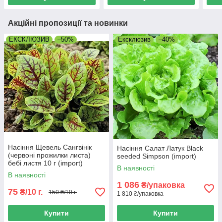
Акційні пропозиції та новинки
ЕКСКЛЮЗИВ
–50%
Ексклюзив
–40%
Насіння Щевель Сангвінік
Насіння Салат Латук Black
(червоні прожилки листа)
seeded Simpson (import)
бебі листя 10 г (import)
В наявності
В наявності
1 086
₴/упаковка
75
₴/10 г.
150 ₴/10 г.
1 810 ₴/упаковка
Купити
Купити