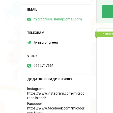
microgreen.island@gmail.com
НОВИНК
@miicro_green
0662747661
Instagram
https://www.instagram.com/microg
reen.island/
Facebook
https://www.facebook.com/microgr
een.island