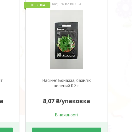
LED-BZ-BNZ-03
НОВИНКА
шт
Насіння Боназза, базилік
зелений 0.3 г
ка
8,07 ₴/упаковка
В наявності