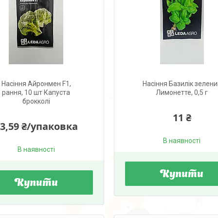
Насіння Айронмен F1,
Насіння Базилік зелени
рання, 10 шт Капуста
Лимонетте, 0,5 г
брокколі
11 ₴
3,59 ₴/упаковка
В наявності
В наявності
Купити
Купити