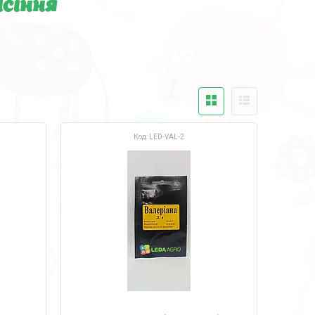
сіння
LED-VAL-2