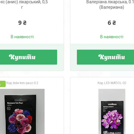
ніс (анис) лікарський, 0,5
Валеріана лікарська, 0.1
г
(Валериана)
9 ₴
6 ₴
В наявності
В наявності
Купити
Купити
leda-tom-pauz-0.2
LED-MATIOL-02
А