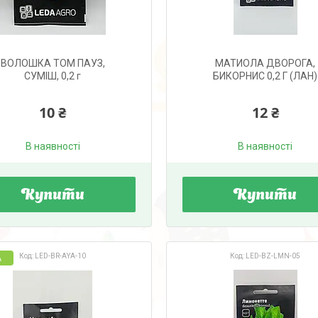
ВОЛОШКА ТОМ ПАУЗ,
МАТИОЛА ДВОРОГА,
СУМІШ, 0,2 г
БИКОРНИС 0,2 Г (ЛАН)
10 ₴
12 ₴
В наявності
В наявності
Купити
Купити
LED-BR-AYA-10
LED-BZ-LMN-05
А