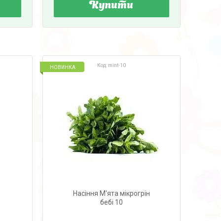
Купити
mint-10
НОВИНКА
Насіння М'ята мікрогрін
бебі 10