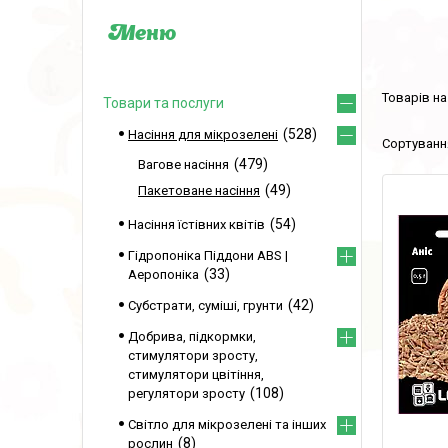
Товари та послуги
528
Насіння для мікрозелені
479
Вагове насіння
49
Пакетоване насіння
54
Насіння їстівних квітів
Гідропоніка Піддони ABS |
33
Аеропоніка
42
Субстрати, суміші, грунти
Добрива, підкормки,
стимулятори зросту,
стимулятори цвітіння,
108
регулятори зросту
Світло для мікрозелені та інших
8
рослин