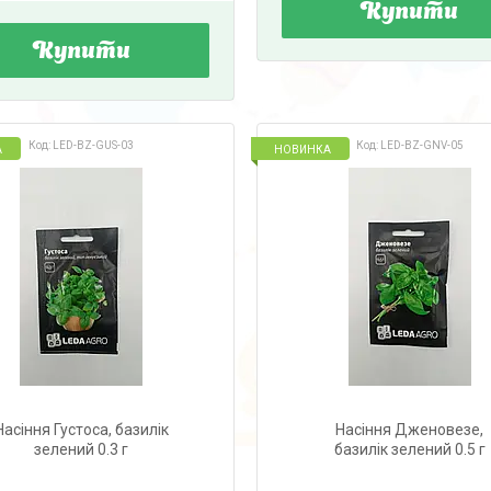
Купити
Купити
LED-BZ-GUS-03
LED-BZ-GNV-05
А
НОВИНКА
Насіння Густоса, базилік
Насіння Дженовезе,
зелений 0.3 г
базилік зелений 0.5 г