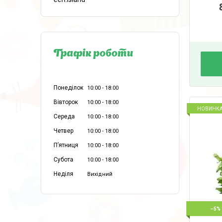
Графік роботи
Понеділок
10:00
18:00
Вівторок
10:00
18:00
НОВИНК
Середа
10:00
18:00
Четвер
10:00
18:00
Пʼятниця
10:00
18:00
Субота
10:00
18:00
Неділя
Вихідний
–5%