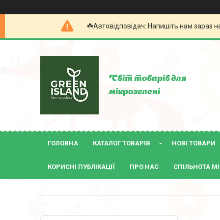
☘️Автовідповідач: Напишіть нам зараз н
Світ товарів для
мікрозелені
ГОЛОВНА
КАТАЛОГ ТОВАРІВ
НОВІ ТОВАРИ
КОРИСНІ ПУБЛІКАЦІЇ
ПРО НАС
СПІЛЬНОТА МІ