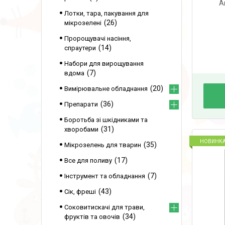
А
Лотки, тара, пакування для
26
мікрозелені
Пророщувачі насіння,
14
спраутери
Набори для вирощування
7
вдома
20
Вимірювальне обладнання
36
Препарати
Боротьба зі шкідниками та
31
хворобами
НОВИНК
35
Мікрозелень для тварин
17
Все для поливу
7
Інструмент та обладнання
43
Сік, фреші
Соковитискачі для трави,
34
фруктів та овочів