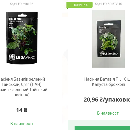
LED-mini-22
LED-BR-BTV-10
НОВИНКА
Насіння Базилік зелений
Насіння Батавія F1, 10 
Тайський, 0,3 г (ЛАН)
Капуста брокколі
азилік зелений Тайський
насіння)
20,96 ₴/упаков
14 ₴
В наявності
В наявності