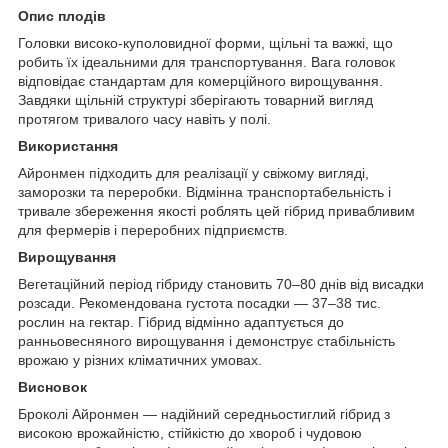
Опис плодів
Головки високо-куполовидної форми, щільні та важкі, що
робить їх ідеальними для транспортування. Вага головок
відповідає стандартам для комерційного вирощування.
Завдяки щільній структурі зберігають товарний вигляд
протягом тривалого часу навіть у полі.
Використання
Айронмен підходить для реалізації у свіжому вигляді,
заморозки та переробки. Відмінна транспортабельність і
тривале збереження якості роблять цей гібрид привабливим
для фермерів і переробних підприємств.
Вирощування
Вегетаційний період гібриду становить 70–80 днів від висадки
розсади. Рекомендована густота посадки — 37–38 тис.
рослин на гектар. Гібрид відмінно адаптується до
ранньовесняного вирощування і демонструє стабільність
врожаю у різних кліматичних умовах.
Висновок
Броколі Айронмен — надійний середньостиглий гібрид з
високою врожайністю, стійкістю до хвороб і чудовою