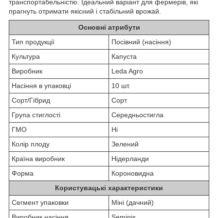
транспортабельністю. Ідеальний варіант для фермерів, які
прагнуть отримати якісний і стабільний врожай.
Основні атрибути
Тип продукції
Посівний (насіння)
Культура
Капуста
Виробник
Leda Agro
Насіння в упаковці
10 шт.
Сорт/Гібрид
Сорт
Група стиглості
Середньостигла
ГМО
Ні
Колір плоду
Зелений
Країна виробник
Нідерланди
Форма
Короновидна
Користувацькi характеристики
Сегмент упаковки
Міні (дачний)
Виробник насіння
Seminis