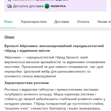
Доступна доставка
Опис
Характеристики
Доставка
Оплата
Умови п
Опис
Броколі Айронмен: високоврожайний середньостиглий
гібрид з відмінною якістю
Айронмен — середньостиглий гібрид броколі, який
вирізняється високою врожайністю та відмінними споживчими
якостями. Призначений як для свіжого споживання, так і для
переробки. Ідеальний вибір для ранньовесняного та
основного сезону вирощування.
Характеристики рослини
Рослина з відкритим габітусом і прямостоячими листками
голубувато-зеленого кольору. Міцна коренева система і
стійкість до хвороб забезпечують стабільний розвиток навіть у
складних умовах. Гібрид толерантний до пустотілості стебла,
"кошачих очок", слизистого бактеріозу і інших захворювань.