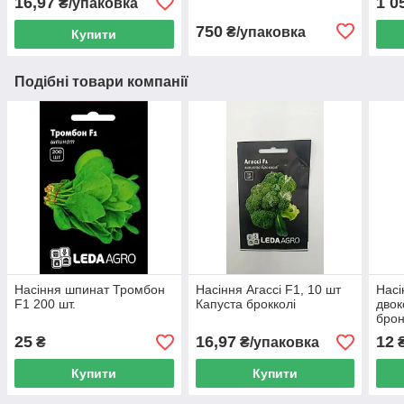
16,97
1 0
₴/упаковка
зеле
750
₴/упаковка
Купити
Подібні товари компанії
Насіння шпинат Тромбон
Насіння Агассі F1, 10 шт
Насі
F1 200 шт.
Капуста брокколі
двок
брон
(бег
25
16,97
12
₴
₴/упаковка
Купити
Купити