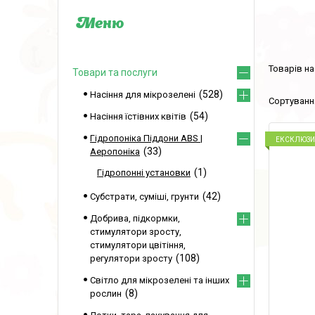
Товари та послуги
528
Насіння для мікрозелені
54
Насіння їстівних квітів
Гідропоніка Піддони ABS |
ЕКСКЛЮЗ
33
Аеропоніка
1
Гідропонні установки
42
Субстрати, суміші, грунти
Добрива, підкормки,
стимулятори зросту,
стимулятори цвітіння,
108
регулятори зросту
Світло для мікрозелені та інших
8
рослин