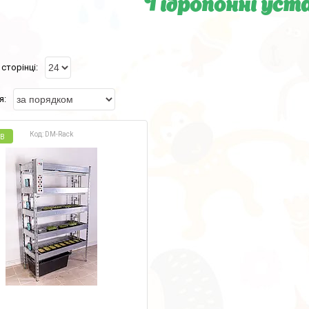
Гідропонні уст
DM-Rack
ИВ