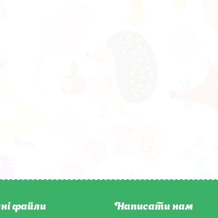
ні файли
Написати нам