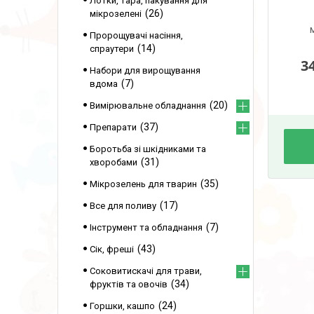
Лотки, тара, пакування для
26
мікрозелені
Пророщувачі насіння,
14
спраутери
3
Набори для вирощування
7
вдома
20
Вимірювальне обладнання
37
Препарати
Боротьба зі шкідниками та
31
хворобами
35
Мікрозелень для тварин
17
Все для поливу
7
Інструмент та обладнання
43
Сік, фреші
Соковитискачі для трави,
34
фруктів та овочів
24
Горшки, кашпо