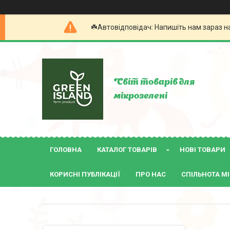
☘️Автовідповідач: Напишіть нам зараз н
Світ товарів для
мікрозелені
ГОЛОВНА
КАТАЛОГ ТОВАРІВ
НОВІ ТОВАРИ
КОРИСНІ ПУБЛІКАЦІЇ
ПРО НАС
СПІЛЬНОТА МІ