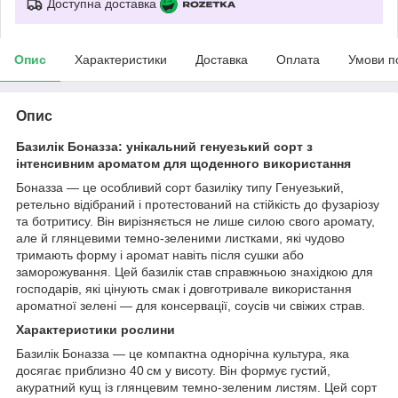
Доступна доставка
Опис
Характеристики
Доставка
Оплата
Умови п
Опис
Базилік Боназза: унікальний генуезький сорт з
інтенсивним ароматом для щоденного використання
Боназза — це особливий сорт базиліку типу Генуезький,
ретельно відібраний і протестований на стійкість до фузаріозу
та ботритису. Він вирізняється не лише силою свого аромату,
але й глянцевими темно-зеленими листками, які чудово
тримають форму і аромат навіть після сушки або
заморожування. Цей базилік став справжньою знахідкою для
господарів, які цінують смак і довготривале використання
ароматної зелені — для консервації, соусів чи свіжих страв.
Характеристики рослини
Базилік Боназза — це компактна однорічна культура, яка
досягає приблизно 40 см у висоту. Він формує густий,
акуратний кущ із глянцевим темно-зеленим листям. Цей сорт