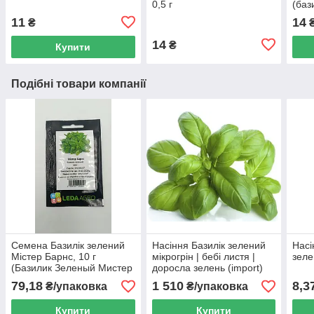
0,5 г
(баз
насі
11
14
₴
14
₴
Купити
Подібні товари компанії
Семена Базилік зелений
Насіння Базилік зелений
Насі
Містер Барнс, 10 г
мікрогрін | бебі листя |
зеле
(Базилик Зеленый Мистер
доросла зелень (import)
Барнс Семена)
79,18
1 510
8,3
₴/упаковка
₴/упаковка
Купити
Купити