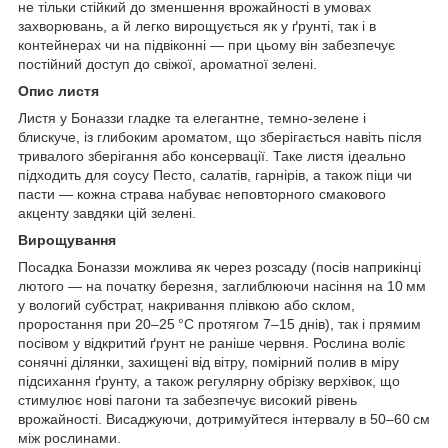
не тільки стійкий до зменшення врожайності в умовах
захворювань, а й легко вирощується як у ґрунті, так і в
контейнерах чи на підвіконні — при цьому він забезпечує
постійний доступ до свіжої, ароматної зелені.
Опис листя
Листя у Боназзи гладке та елегантне, темно-зелене і
блискуче, із глибоким ароматом, що зберігається навіть після
тривалого зберігання або консервації. Таке листя ідеально
підходить для соусу Песто, салатів, гарнірів, а також піци чи
пасти — кожна страва набуває неповторного смакового
акценту завдяки цій зелені.
Вирощування
Посадка Боназзи можлива як через розсаду (посів наприкінці
лютого — на початку березня, заглиблюючи насіння на 10 мм
у вологий субстрат, накривання плівкою або склом,
проростання при 20–25 °C протягом 7–15 днів), так і прямим
посівом у відкритий ґрунт не раніше червня. Рослина воліє
сонячні ділянки, захищені від вітру, помірний полив в міру
підсихання ґрунту, а також регулярну обрізку верхівок, що
стимулює нові пагони та забезпечує високий рівень
врожайності. Висаджуючи, дотримуйтеся інтервалу в 50–60 см
між рослинами.