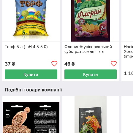
Торф 5 л ( рН 4.5-5.0)
Флорин® універсальний
Насі
субстрат земля - 7 л
Хеле
(imp
37
46
₴
₴
1 1
Купити
Купити
Подібні товари компанії