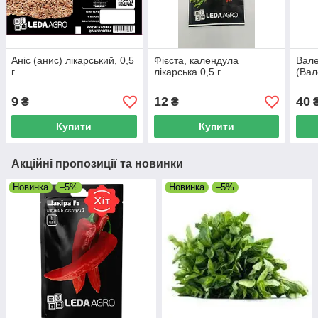
Аніс (анис) лікарський, 0,5
Фієста, календула
Вале
г
лікарська 0,5 г
(Вал
9
12
40
₴
₴
Купити
Купити
Акційні пропозиції та новинки
Новинка
–5%
Новинка
–5%