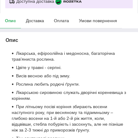
Доступна доставка
Опис
Доставка
Оплата
Умови повернення
Опис
Лікарська, ефіроолійна і медоносна, багаторічна
трав’яниста рослина.
Цвіте у травні - серпні.
Висів весною або під зиму.
Рослина любить родючі ґрунти.
Лікарською сировиною служать дворічні кореневища з
корінням.
При літньому посіві коріння збирають восени
наступного року, при весняному та підзимньому –
глибоко восени на 1-й або 2-й рік життя, коли,
відцвівши, стебла побуріють і засохнуть, але не пізніше
ніж за 2-3 тижні до приморозків ґрунту.