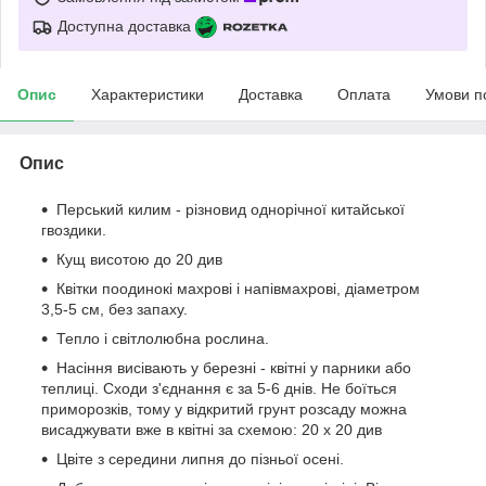
Доступна доставка
Опис
Характеристики
Доставка
Оплата
Умови п
Опис
Перський килим - різновид однорічної китайської
гвоздики.
Кущ висотою до 20 див
Квітки поодинокі махрові і напівмахрові, діаметром
3,5-5 см, без запаху.
Тепло і світлолюбна рослина.
Насіння висівають у березні - квітні у парники або
теплиці. Сходи з'єднання є за 5-6 днів. Не боїться
приморозків, тому у відкритий грунт розсаду можна
висаджувати вже в квітні за схемою: 20 х 20 див
Цвіте з середини липня до пізньої осені.