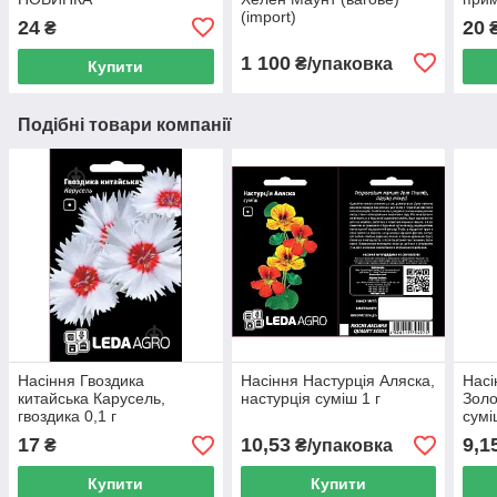
(import)
24
20
₴
1 100
₴/упаковка
Купити
Подібні товари компанії
Насіння Гвоздика
Насіння Настурція Аляска,
Насі
китайська Карусель,
настурція суміш 1 г
Золо
гвоздика 0,1 г
сумі
17
10,53
9,1
₴
₴/упаковка
Купити
Купити