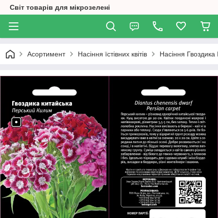
Світ товарів для мікрозелені
Асортимент
Насіння їстівних квітів
Насіння Гвоздика 