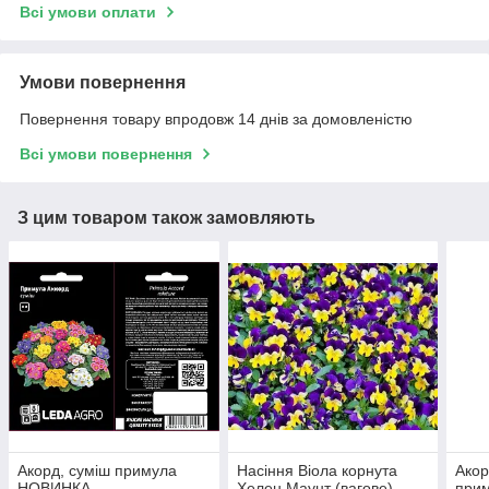
Всі умови оплати
Умови повернення
Повернення товару впродовж 14 днів за домовленістю
Всі умови повернення
З цим товаром також замовляють
Акорд, суміш примула
Насіння Віола корнута
Акор
НОВИНКА
Хелен Маунт (вагове)
при