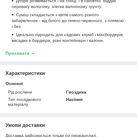
Добре розвивається і на сонці, і в напівтіні. Віддає
перевагу вологому, злегка вапняному грунту.
Суміш складається з квітів самого різного
забарвлення - від білого до темно-червоного, з плямою
і без.
Ідеально підходить для садових клумб і міксбордерів,
висадки в бардюри, різні контейнери і вазони.
Приховати
Характеристики
Основні
Рід рослини
Гвоздика
Тип посадкового
Насіння
матеріалу
Умови доставки
Доставка здійснюється тільки по передоплаті.