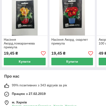
Насіння
Насіння Акорд, скарлет
Акор
Акорд,помаранчева
примула
100 
примула
19,45
19,45
49
₴
₴
Купити
Купити
Про нас
99% позитивних з 343 відгуків за рік
Працює з 27.02.2019
м. Харків