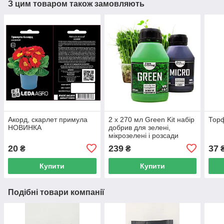
З цим товаром також замовляють
Акорд, скарлет примула
2 х 270 мл Green Kit набір
Торф
НОВИНКА
добрив для зелені,
мікрозелені і розсади
20
239
37
₴
₴
Купити
Купити
Подібні товари компанії