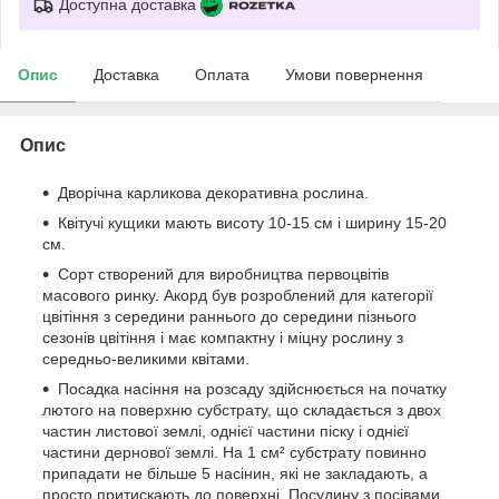
Доступна доставка
Опис
Доставка
Оплата
Умови повернення
Опис
Дворічна карликова декоративна рослина.
Квітучі кущики мають висоту 10-15 см і ширину 15-20
см.
Сорт створений для виробництва первоцвітів
масового ринку. Акорд був розроблений для категорії
цвітіння з середини раннього до середини пізнього
сезонів цвітіння і має компактну і міцну рослину з
середньо-великими квітами.
Посадка насіння на розсаду здійснюється на початку
лютого на поверхню субстрату, що складається з двох
частин листової землі, однієї частини піску і однієї
частини дернової землі. На 1 см² субстрату повинно
припадати не більше 5 насінин, які не закладають, а
просто притискають до поверхні. Посудину з посівами