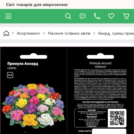
Світ товарів для мікрозелені
Асортимент
Насіння їстівних квітів
Акорд, суміш пр