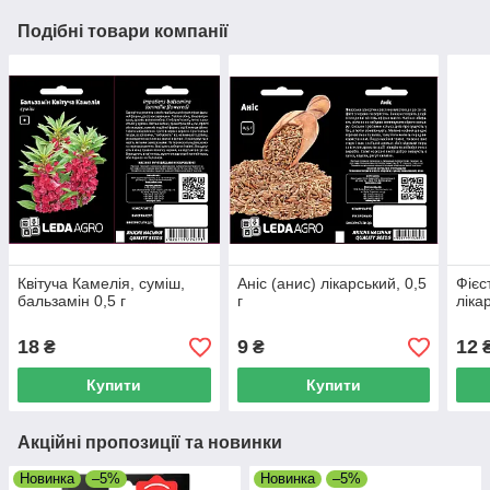
Подібні товари компанії
Квітуча Камелія, суміш,
Аніс (анис) лікарський, 0,5
Фієс
бальзамін 0,5 г
г
ліка
18
9
12
₴
₴
Купити
Купити
Акційні пропозиції та новинки
Новинка
–5%
Новинка
–5%