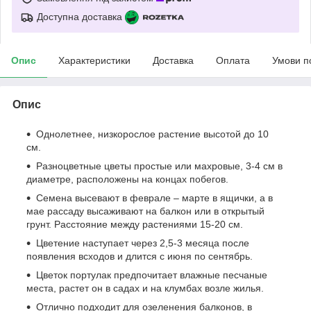
Доступна доставка
Опис
Характеристики
Доставка
Оплата
Умови п
Опис
Однолетнее, низкорослое растение высотой до 10
см.
Разноцветные цветы простые или махровые, 3-4 см в
диаметре, расположены на концах побегов.
Семена высевают в феврале – марте в ящички, а в
мае рассаду высаживают на балкон или в открытый
грунт. Расстояние между растениями 15-20 см.
Цветение наступает через 2,5-3 месяца после
появления всходов и длится с июня по сентябрь.
Цветок портулак предпочитает влажные песчаные
места, растет он в садах и на клумбах возле жилья.
Отлично подходит для озеленения балконов, в