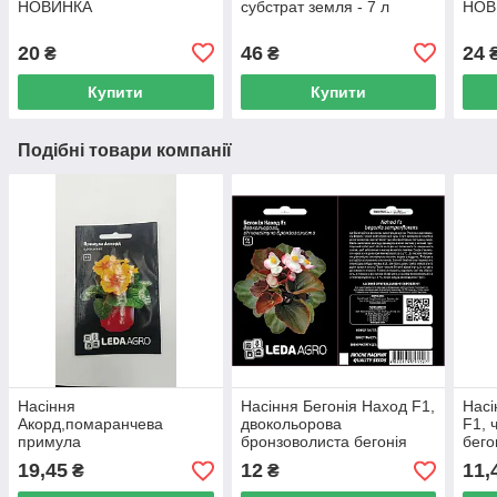
НОВИНКА
субстрат земля - 7 л
НОВ
20
46
24
₴
₴
Купити
Купити
Подібні товари компанії
Насіння
Насіння Бегонія Наход F1,
Насі
Акорд,помаранчева
двокольорова
F1, 
примула
бронзоволиста бегонія
бего
(бегонія) 10шт
19,45
12
11,
₴
₴