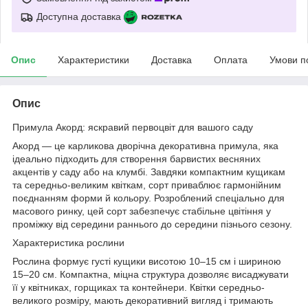
Доступна доставка
Опис
Характеристики
Доставка
Оплата
Умови п
Опис
Примула Акорд: яскравий первоцвіт для вашого саду
Акорд — це карликова дворічна декоративна примула, яка
ідеально підходить для створення барвистих весняних
акцентів у саду або на клумбі. Завдяки компактним кущикам
та середньо-великим квіткам, сорт приваблює гармонійним
поєднанням форми й кольору. Розроблений спеціально для
масового ринку, цей сорт забезпечує стабільне цвітіння у
проміжку від середини раннього до середини пізнього сезону.
Характеристика рослини
Рослина формує густі кущики висотою 10–15 см і шириною
15–20 см. Компактна, міцна структура дозволяє висаджувати
її у квітниках, горщиках та контейнери. Квітки середньо-
великого розміру, мають декоративний вигляд і тримають