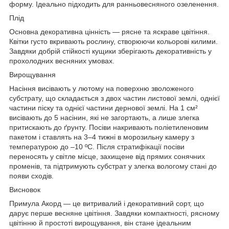
форму. Ідеально підходить для ранньовесняного озеленення.
Плід
Основна декоративна цінність — рясне та яскраве цвітіння.
Квітки густо вкривають рослину, створюючи кольорові килими.
Завдяки добрій стійкості кущики зберігають декоративність у
прохолодних весняних умовах.
Вирощування
Насіння висівають у лютому на поверхню зволоженого
субстрату, що складається з двох частин листової землі, однієї
частини піску та однієї частини дернової землі. На 1 см²
висівають до 5 насінин, які не загортають, а лише злегка
притискають до ґрунту. Посіви накривають поліетиленовим
пакетом і ставлять на 3–4 тижні в морозильну камеру з
температурою до –10 ºC. Після стратифікації посіви
переносять у світле місце, захищене від прямих сонячних
променів, та підтримують субстрат у злегка вологому стані до
появи сходів.
Висновок
Примула Акорд — це витривалий і декоративний сорт, що
дарує перше весняне цвітіння. Завдяки компактності, рясному
цвітінню й простоті вирощування, він стане ідеальним