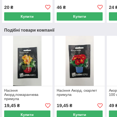
20
46
24
₴
₴
Купити
Купити
Подібні товари компанії
Насіння
Насіння Акорд, скарлет
Акор
Акорд,помаранчева
примула
100 
примула
19,45
19,45
49
₴
₴
Купити
Купити