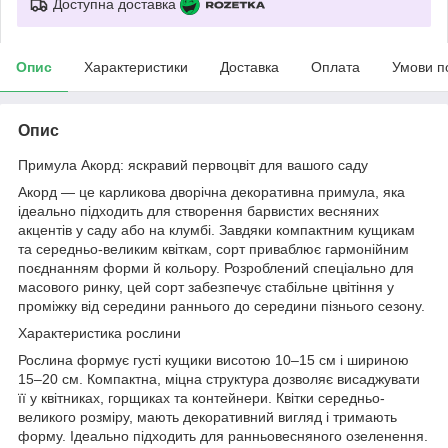
Доступна доставка
Опис
Характеристики
Доставка
Оплата
Умови п
Опис
Примула Акорд: яскравий первоцвіт для вашого саду
Акорд — це карликова дворічна декоративна примула, яка
ідеально підходить для створення барвистих весняних
акцентів у саду або на клумбі. Завдяки компактним кущикам
та середньо-великим квіткам, сорт приваблює гармонійним
поєднанням форми й кольору. Розроблений спеціально для
масового ринку, цей сорт забезпечує стабільне цвітіння у
проміжку від середини раннього до середини пізнього сезону.
Характеристика рослини
Рослина формує густі кущики висотою 10–15 см і шириною
15–20 см. Компактна, міцна структура дозволяє висаджувати
її у квітниках, горщиках та контейнери. Квітки середньо-
великого розміру, мають декоративний вигляд і тримають
форму. Ідеально підходить для ранньовесняного озеленення.