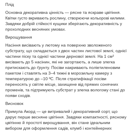
Плід
Основна декоративна цінність — рясне та яскраве цвітіння.
Квітки густо вкривають рослину, створюючи кольорові килими.
Завдяки добрій стійкості кущики зберігають декоративність у
прохолодних весняних умовах.
Вирощування
Насіння висівають у лютому на поверхню зволоженого
субстрату, що складається з двох частин листової землі, однієї
частини піску та однієї частини дернової землі. На 1 см²
висівають до 5 насінин, які не загортають, а лише злегка
притискають до ґрунту. Посіви накривають поліетиленовим
пакетом і ставлять на 3–4 тижні в морозильну камеру з
температурою до –10 ºC. Після стратифікації посіви
переносять у світле місце, захищене від прямих сонячних
променів, та підтримують субстрат у злегка вологому стані до
появи сходів.
Висновок
Примула Акорд — це витривалий і декоративний сорт, що
дарує перше весняне цвітіння. Завдяки компактності, рясному
цвітінню й простоті вирощування, він стане ідеальним
вибором для оформлення садів, клумб і контейнерних