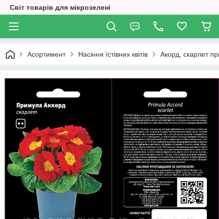
Світ товарів для мікрозелені
Асортимент
Насіння їстівних квітів
Акорд, скарлет 