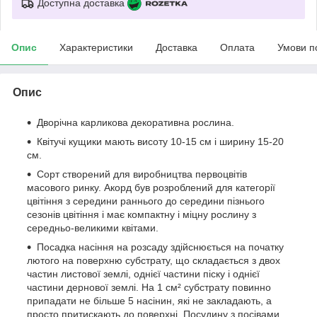
Доступна доставка
Опис
Характеристики
Доставка
Оплата
Умови п
Опис
Дворічна карликова декоративна рослина.
Квітучі кущики мають висоту 10-15 см і ширину 15-20
см.
Сорт створений для виробництва первоцвітів
масового ринку. Акорд був розроблений для категорії
цвітіння з середини раннього до середини пізнього
сезонів цвітіння і має компактну і міцну рослину з
середньо-великими квітами.
Посадка насіння на розсаду здійснюється на початку
лютого на поверхню субстрату, що складається з двох
частин листової землі, однієї частини піску і однієї
частини дернової землі. На 1 см² субстрату повинно
припадати не більше 5 насінин, які не закладають, а
просто притискають до поверхні. Посудину з посівами