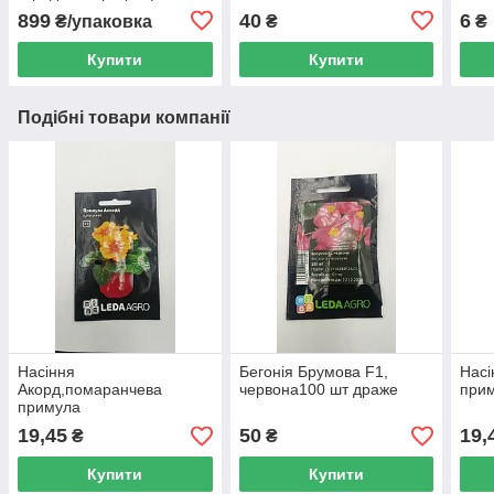
899
40
6
₴/упаковка
₴
₴
Купити
Купити
Подібні товари компанії
Насіння
Бегонія Брумова F1,
Насі
Акорд,помаранчева
червона100 шт драже
при
примула
19,45
50
19,
₴
₴
Купити
Купити