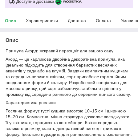
Доступна доставка
Опис
Характеристики
Доставка
Оплата
Умови п
Опис
Примула Акорд: яскравий первоцвіт для вашого саду
Акорд — це карликова дворічна декоративна примула, яка
ідеально підходить для створення барвистих весняних
акцентів у саду або на клумбі. Завдяки компактним кущикам
та середньо-великим квіткам, сорт приваблює гармонійним
поєднанням форми й кольору. Розроблений спеціально для
масового ринку, цей сорт забезпечує стабільне цвітіння у
проміжку від середини раннього до середини пізнього сезону.
Характеристика рослини
Рослина формує густі кущики висотою 10–15 см і шириною
15–20 см. Компактна, міцна структура дозволяє висаджувати
її у квітниках, горщиках та контейнери. Квітки середньо-
великого розміру, мають декоративний вигляд і тримають
форму. Ідеально підходить для ранньовесняного озеленення.