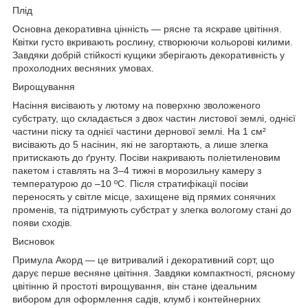
Плід
Основна декоративна цінність — рясне та яскраве цвітіння.
Квітки густо вкривають рослину, створюючи кольорові килими.
Завдяки добрій стійкості кущики зберігають декоративність у
прохолодних весняних умовах.
Вирощування
Насіння висівають у лютому на поверхню зволоженого
субстрату, що складається з двох частин листової землі, однієї
частини піску та однієї частини дернової землі. На 1 см²
висівають до 5 насінин, які не загортають, а лише злегка
притискають до ґрунту. Посіви накривають поліетиленовим
пакетом і ставлять на 3–4 тижні в морозильну камеру з
температурою до –10 ºC. Після стратифікації посіви
переносять у світле місце, захищене від прямих сонячних
променів, та підтримують субстрат у злегка вологому стані до
появи сходів.
Висновок
Примула Акорд — це витривалий і декоративний сорт, що
дарує перше весняне цвітіння. Завдяки компактності, рясному
цвітінню й простоті вирощування, він стане ідеальним
вибором для оформлення садів, клумб і контейнерних