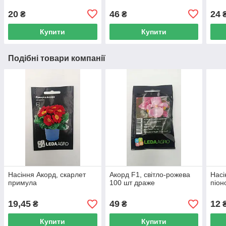
20
46
24
₴
₴
Купити
Купити
Подібні товари компанії
Насіння Акорд, скарлет
Акорд F1, світло-рожева
Насі
примула
100 шт драже
піон
19,45
49
12
₴
₴
Купити
Купити