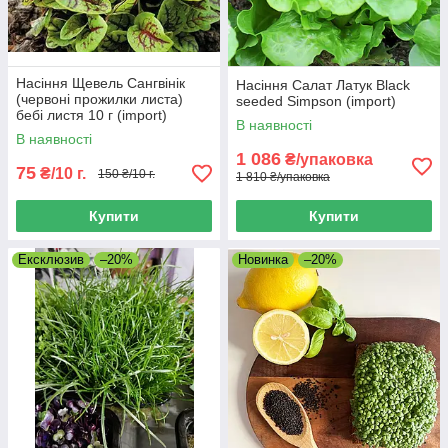
Насіння Щевель Сангвінік
Насіння Салат Латук Black
(червоні прожилки листа)
seeded Simpson (import)
бебі листя 10 г (import)
В наявності
В наявності
1 086
₴/упаковка
75
₴/10 г.
150 ₴/10 г.
1 810 ₴/упаковка
Купити
Купити
Ексклюзив
–20%
Новинка
–20%