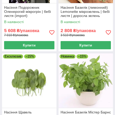
Насіння Подорожник
Насіння Базилік (лимонний)
Оленерогий мікрогрін | бебі
Lemonette мікрозелень | бебі
листя (import)
листя | доросла зелень
(import)
В наявності
В наявності
5 608
2 808
₴/упаковка
₴/упаковка
7 010 ₴/упаковка
3 510 ₴/упаковка
Купити
Купити
Ексклюзив
–15%
Новинка
–15%
Насіння Щавель
Насіння Базилік Містер Барнс