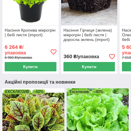
Насіння Кропива мікрогрін
Насіння Гірчиця (зелена)
Насі
| бебі листя (import)
мікрогрін | бебі листя |
Олен
доросла зелень (import)
бебі
6 264
5 6
₴/
упаковка
упа
360
₴/упаковка
6 960 ₴/упаковка
7 010
Купити
Купити
Акційні пропозиції та новинки
ЕКСКЛЮЗИВ
–50%
Ексклюзив
–40%