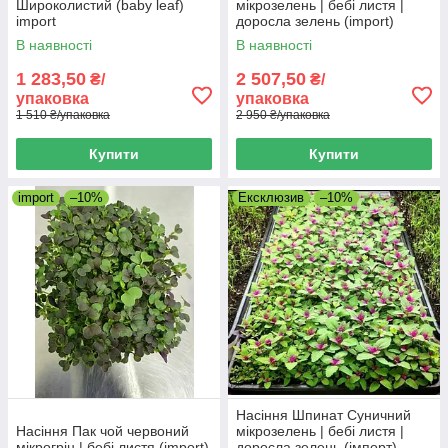
Широколистий (baby leaf)
мікрозелень | бебі листя |
import
доросла зелень (import)
В наявності
В наявності
1 283,50
2 507,50
₴/
₴/
упаковка
упаковка
1 510 ₴/упаковка
2 950 ₴/упаковка
Купити
Купити
import
–10%
Ексклюзив
–10%
Насіння Шпинат Суничний
Насіння Пак чой червоний
мікрозелень | бебі листя |
мікрогрін | бебі листя (import)
доросла зелень (імпорт)