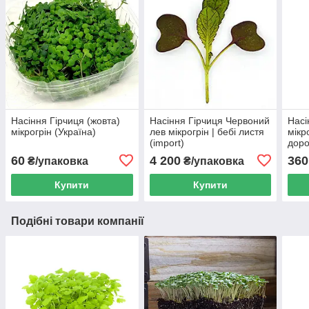
Насіння Гірчиця (жовта)
Насіння Гірчиця Червоний
Насі
мікрогрін (Україна)
лев мікрогрін | бебі листя
мікро
(import)
доро
60
4 200
360
₴/упаковка
₴/упаковка
Купити
Купити
Подібні товари компанії