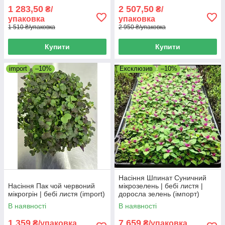
1 283,50
2 507,50
₴/
₴/
упаковка
упаковка
1 510 ₴/упаковка
2 950 ₴/упаковка
Купити
Купити
import
–10%
Ексклюзив
–10%
Насіння Шпинат Суничний
Насіння Пак чой червоний
мікрозелень | бебі листя |
мікрогрін | бебі листя (import)
доросла зелень (імпорт)
В наявності
В наявності
1 359
7 659
₴/упаковка
₴/упаковка