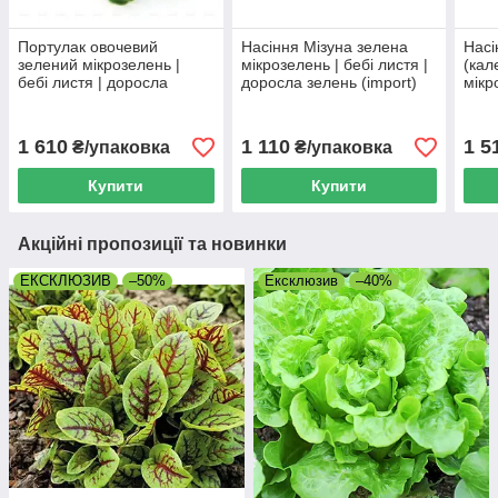
Портулак овочевий
Насіння Мізуна зелена
Насі
зелений мікрозелень |
мікрозелень | бебі листя |
(кал
бебі листя | доросла
доросла зелень (import)
мікр
зелень (import)
доро
1 610
1 110
1 5
₴/упаковка
₴/упаковка
Купити
Купити
Акційні пропозиції та новинки
ЕКСКЛЮЗИВ
–50%
Ексклюзив
–40%