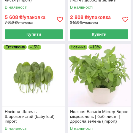
листя (import)
листя | доросла зелень
(import)
В наявності
В наявності
5 608
2 808
₴/упаковка
₴/упаковка
7 010 ₴/упаковка
3 510 ₴/упаковка
Купити
Купити
Ексклюзив
–15%
Новинка
–15%
Насіння Щавель
Насіння Базилік Містер Барнс
Широколистий (baby leaf)
мікрозелень | бебі листя |
import
доросла зелень (import)
В наявності
В наявності