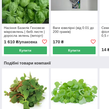
Насіння Базилік Геновезе
Ваги ювелірні (від 0.01 до
Семе
мікрозелень | бебі листя |
200 грамів)
фіол
доросла зелень (імпорт)
0,5 г
1 610
170
₴/упаковка
₴
14
Купити
Купити
Подібні товари компанії