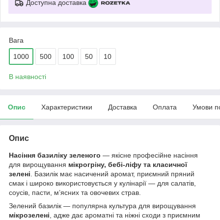
Доступна доставка
Вага
1000
500
100
50
10
В наявності
Опис
Характеристики
Доставка
Оплата
Умови п
Опис
Насіння базиліку зеленого
— якісне професійне насіння
для вирощування
мікрогріну, бебі-ліфу та класичної
зелені
. Базилік має насичений аромат, приємний пряний
смак і широко використовується у кулінарії — для салатів,
соусів, пасти, м’ясних та овочевих страв.
Зелений базилік — популярна культура для вирощування
мікрозелені
, адже дає ароматні та ніжні сходи з приємним