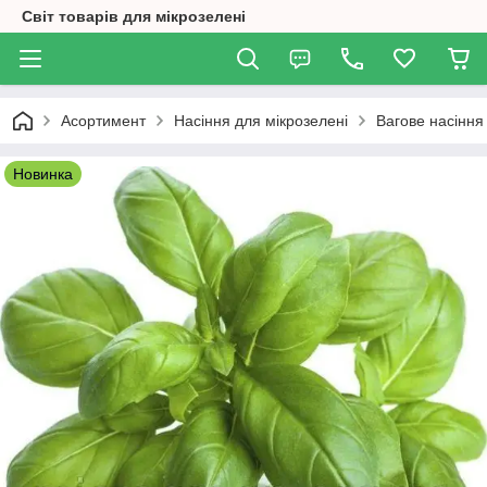
Світ товарів для мікрозелені
Асортимент
Насіння для мікрозелені
Вагове насіння
Новинка