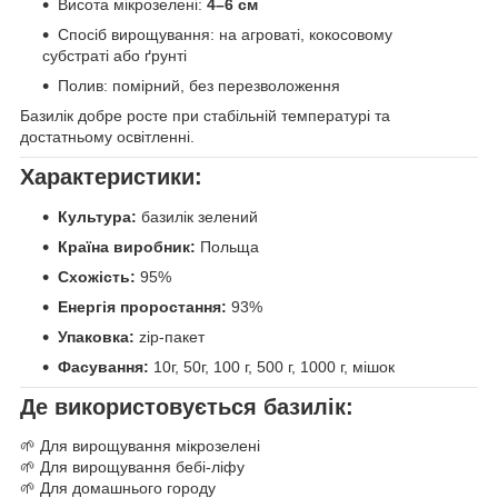
Висота мікрозелені:
4–6 см
Спосіб вирощування: на агроваті, кокосовому
субстраті або ґрунті
Полив: помірний, без перезволоження
Базилік добре росте при стабільній температурі та
достатньому освітленні.
Характеристики:
Культура:
базилік зелений
Країна виробник:
Польща
Схожість:
95%
Енергія проростання:
93%
Упаковка:
zip-пакет
Фасування:
10г, 50г, 100 г, 500 г, 1000 г, мішок
Де використовується базилік:
🌱 Для вирощування мікрозелені
🌱 Для вирощування бебі-ліфу
🌱 Для домашнього городу