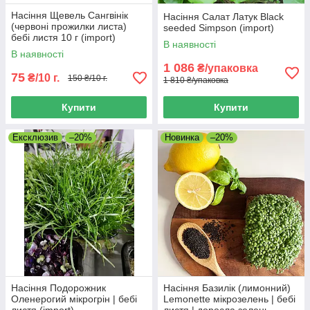
Насіння Щевель Сангвінік
Насіння Салат Латук Black
(червоні прожилки листа)
seeded Simpson (import)
бебі листя 10 г (import)
В наявності
В наявності
1 086
₴/упаковка
75
₴/10 г.
150 ₴/10 г.
1 810 ₴/упаковка
Купити
Купити
Ексклюзив
–20%
Новинка
–20%
Насіння Подорожник
Насіння Базилік (лимонний)
Оленерогий мікрогрін | бебі
Lemonette мікрозелень | бебі