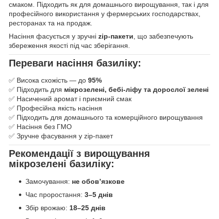
смаком. Підходить як для домашнього вирощування, так і для
професійного використання у фермерських господарствах,
ресторанах та на продаж.
Насіння фасується у зручні
zip-пакети
, що забезпечують
збереження якості під час зберігання.
Переваги насіння базиліку:
✅ Висока схожість — до
95%
✅ Підходить для
мікрозелені, бебі-ліфу та дорослої зелені
✅ Насичений аромат і приємний смак
✅ Професійна якість насіння
✅ Підходить для домашнього та комерційного вирощування
✅ Насіння без ГМО
✅ Зручне фасування у zip-пакет
Рекомендації з вирощування
мікрозелені базиліку:
Замочування:
не обов’язкове
Час проростання:
3–5 днів
Збір врожаю:
18–25 днів