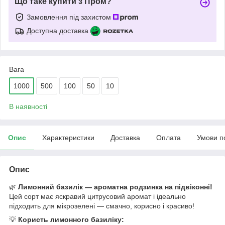
Що таке купити з Пром?
Замовлення під захистом
Доступна доставка
Вага
1000
500
100
50
10
В наявності
Опис
Характеристики
Доставка
Оплата
Умови п
Опис
🌿
Лимонний базилік — ароматна родзинка на підвіконні!
Цей сорт має яскравий цитрусовий аромат і ідеально
підходить для мікрозелені — смачно, корисно і красиво!
💡
Користь лимонного базиліку: