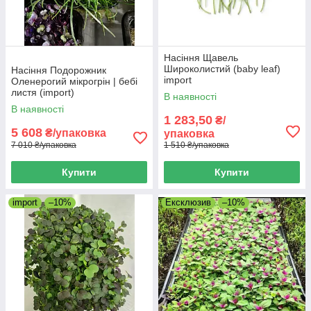
Насіння Щавель
Широколистий (baby leaf)
Насіння Подорожник
import
Оленерогий мікрогрін | бебі
листя (import)
В наявності
В наявності
1 283,50
₴/
5 608
₴/упаковка
упаковка
7 010 ₴/упаковка
1 510 ₴/упаковка
Купити
Купити
import
–10%
Ексклюзив
–10%