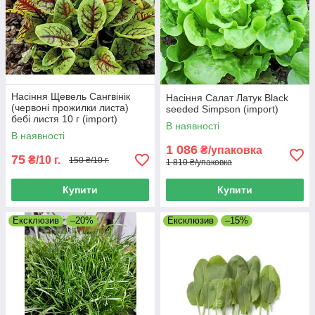
Насіння Щевель Сангвінік
Насіння Салат Латук Black
(червоні прожилки листа)
seeded Simpson (import)
бебі листя 10 г (import)
В наявності
В наявності
1 086
₴/упаковка
75
₴/10 г.
150 ₴/10 г.
1 810 ₴/упаковка
Купити
Купити
Ексклюзив
–20%
Ексклюзив
–15%