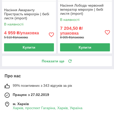
Насіння Лобода червоний
імператор мікрогрін | бебі
Насіння Амаранту
листя (import)
Пристрасть мікрогрін | бебі
листя (import)
В наявності
В наявності
7 204,50
₴/
4 959
₴/упаковка
упаковка
5 510 ₴/упаковка
8 005 ₴/упаковка
Купити
Купити
Показати ще
Про нас
99% позитивних з 343 відгуків за рік
Працює з 27.02.2019
м. Харків
Харків, проспект Гагаріна, Харків, Україна