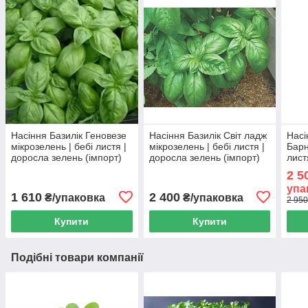
Насіння Базилік Геновезе
Насіння Базилік Світ ладж
Насі
мікрозелень | бебі листя |
мікрозелень | бебі листя |
Барн
доросла зелень (імпорт)
доросла зелень (імпорт)
лист
(imp
2 5
упа
1 610
2 400
₴/упаковка
₴/упаковка
2 950
Купити
Купити
Подібні товари компанії