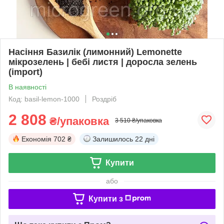
Насіння Базилік (лимонний) Lemonette
мікрозелень | бебі листя | доросла зелень
(import)
В наявності
Код: basil-lemon-1000
Роздріб
2 808
₴/упаковка
3 510 ₴/упаковка
Економія
702 ₴
Залишилось
22 дні
Купити
або
Купити з