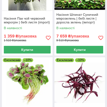
Насіння Шпинат Суничний
Насіння Пак чой червоний
мікрозелень | бебі листя |
мікрогрін | бебі листя (import)
доросла зелень (імпорт)
В наявності
В наявності
1 359
7 659
₴/упаковка
₴/упаковка
1 510 ₴/упаковка
8 510 ₴/упаковка
Купити
Купити
Ексклюзив
–10%
Ексклюзив
–10%