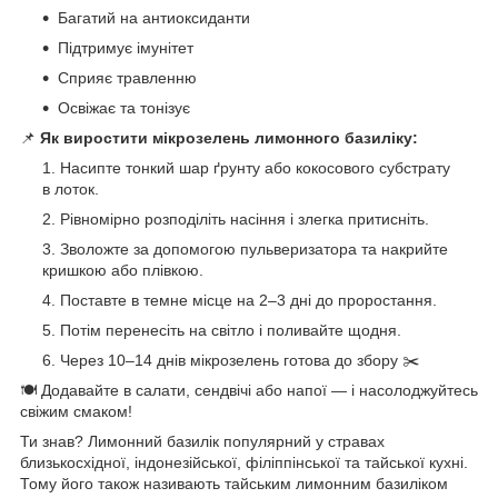
Багатий на антиоксиданти
Підтримує імунітет
Сприяє травленню
Освіжає та тонізує
📌
Як виростити мікрозелень лимонного базиліку:
Насипте тонкий шар ґрунту або кокосового субстрату
в лоток.
Рівномірно розподіліть насіння і злегка притисніть.
Зволожте за допомогою пульверизатора та накрийте
кришкою або плівкою.
Поставте в темне місце на 2–3 дні до проростання.
Потім перенесіть на світло і поливайте щодня.
Через 10–14 днів мікрозелень готова до збору ✂️
🍽 Додавайте в салати, сендвічі або напої — і насолоджуйтесь
свіжим смаком!
Ти знав? Лимонний базилік популярний у стравах
близькосхідної, індонезійської, філіппінської та тайської кухні.
Тому його також називають тайським лимонним базиліком