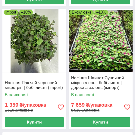
import
–10%
Ексклюзив
–10%
Насіння Шпинат Суничний
Насіння Пак чой червоний
мікрозелень | бебі листя |
мікрогрін | бебі листя (import)
доросла зелень (імпорт)
В наявності
В наявності
1 359
7 659
₴/упаковка
₴/упаковка
1 510 ₴/упаковка
8 510 ₴/упаковка
Купити
Купити