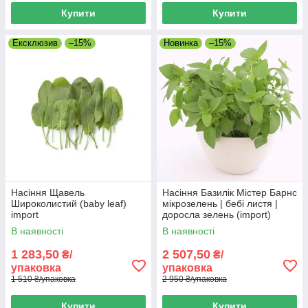
Купити
Купити
Ексклюзив
–15%
Новинка
–15%
Насіння Щавель
Насіння Базилік Містер Барнс
Широколистий (baby leaf)
мікрозелень | бебі листя |
import
доросла зелень (import)
В наявності
В наявності
1 283,50
2 507,50
₴/
₴/
упаковка
упаковка
1 510 ₴/упаковка
2 950 ₴/упаковка
Купити
Купити