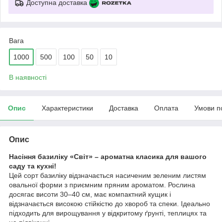
Доступна доставка
Вага
1000
500
100
50
10
В наявності
Опис
Характеристики
Доставка
Оплата
Умови п
Опис
Насіння базиліку «Світ» – ароматна класика для вашого
саду та кухні!
Цей сорт базиліку відзначається насиченим зеленим листям
овальної форми з приємним пряним ароматом. Рослина
досягає висоти 30–40 см, має компактний кущик і
відзначається високою стійкістю до хвороб та спеки. Ідеально
підходить для вирощування у відкритому ґрунті, теплицях та