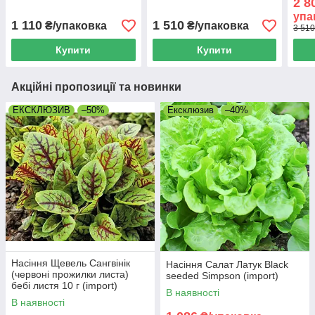
2 8
упа
1 110
1 510
₴/упаковка
₴/упаковка
3 510
Купити
Купити
Акційні пропозиції та новинки
ЕКСКЛЮЗИВ
–50%
Ексклюзив
–40%
Насіння Щевель Сангвінік
Насіння Салат Латук Black
(червоні прожилки листа)
seeded Simpson (import)
бебі листя 10 г (import)
В наявності
В наявності