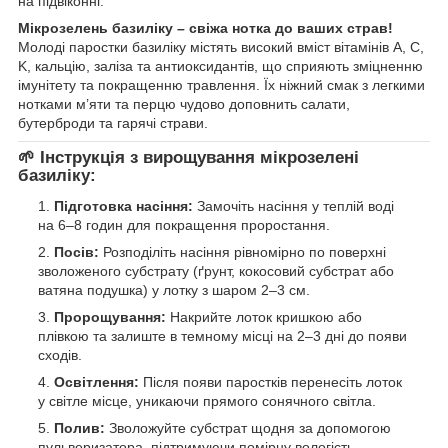
на підвіконні.
Мікрозелень базиліку – свіжа нотка до ваших страв!
Молоді паростки базиліку містять високий вміст вітамінів A, C,
K, кальцію, заліза та антиоксидантів, що сприяють зміцненню
імунітету та покращенню травлення. Їх ніжний смак з легкими
нотками м’яти та перцю чудово доповнить салати,
бутерброди та гарячі страви.
🌱
Інструкція з вирощування мікрозелені
базиліку:
Підготовка насіння:
Замочіть насіння у теплій воді
на 6–8 годин для покращення проростання.
Посів:
Розподіліть насіння рівномірно по поверхні
зволоженого субстрату (ґрунт, кокосовий субстрат або
ватяна подушка) у лотку з шаром 2–3 см.
Пророщування:
Накрийте лоток кришкою або
плівкою та залиште в темному місці на 2–3 дні до появи
сходів.
Освітлення:
Після появи паростків перенесіть лоток
у світле місце, уникаючи прямого сонячного світла.
Полив:
Зволожуйте субстрат щодня за допомогою
пульверизатора, підтримуючи помірну вологість.