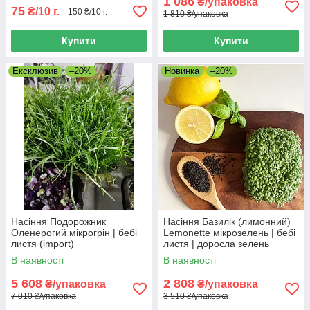
1 086
₴/упаковка
75
₴/10 г.
150 ₴/10 г.
1 810 ₴/упаковка
Купити
Купити
Ексклюзив
–20%
Новинка
–20%
Насіння Подорожник
Насіння Базилік (лимонний)
Оленерогий мікрогрін | бебі
Lemonette мікрозелень | бебі
листя (import)
листя | доросла зелень
(import)
В наявності
В наявності
5 608
2 808
₴/упаковка
₴/упаковка
7 010 ₴/упаковка
3 510 ₴/упаковка