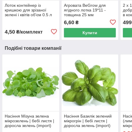
Лоток контейнер із
Агровата BeGrow для
2 х 
кришкою для зрізаної
ягідного лотка 19*11 -
добр
зелені і квітів об'єм 0.5 л
товщина 25 мм
в ко
6,60
499
₴
4,50
₴/комплект
Купити
Подібні товари компанії
Насіння Мізуна зелена
Насіння Базилік зелений
Насі
мікрозелень | бебі листя |
мікрогрін | бебі листя |
(лим
доросла зелень (import)
доросла зелень (import)
мікр
доро