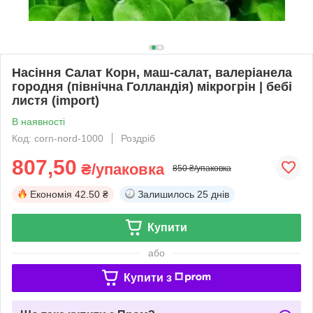
Насіння Салат Корн, маш-салат, валеріанела
городня (північна Голландія) мікрогрін | бебі
листя (import)
В наявності
Код: corn-nord-1000
Роздріб
807,50
₴/упаковка
850 ₴/упаковка
Економія
42.50 ₴
Залишилось
25 днів
Купити
або
Купити з