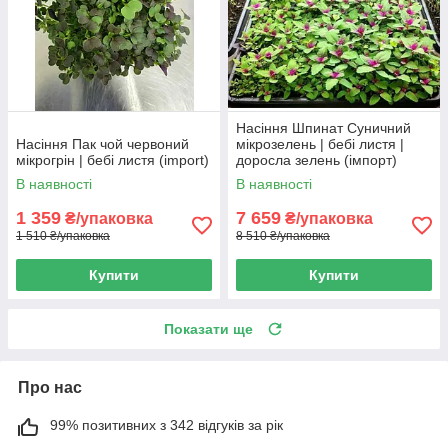
Насіння Шпинат Суничний
Насіння Пак чой червоний
мікрозелень | бебі листя |
мікрогрін | бебі листя (import)
доросла зелень (імпорт)
В наявності
В наявності
1 359
7 659
₴/упаковка
₴/упаковка
1 510 ₴/упаковка
8 510 ₴/упаковка
Купити
Купити
Показати ще
Про нас
99% позитивних з 342 відгуків за рік