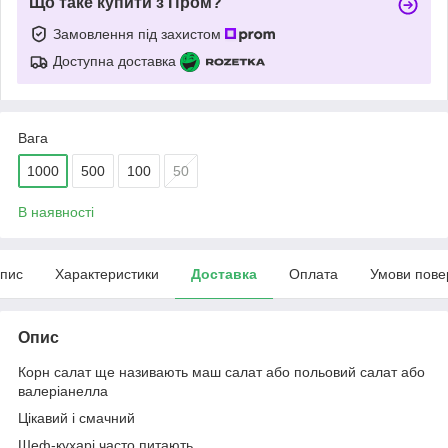
Що таке купити з Пром?
Замовлення під захистом
Доступна доставка
Вага
1000
500
100
50
В наявності
пис
Характеристики
Доставка
Оплата
Умови пове
Опис
Корн салат ще називають маш салат або польовий салат або
валеріанелла
Цікавий і смачний
Шеф-кухарі часто питають