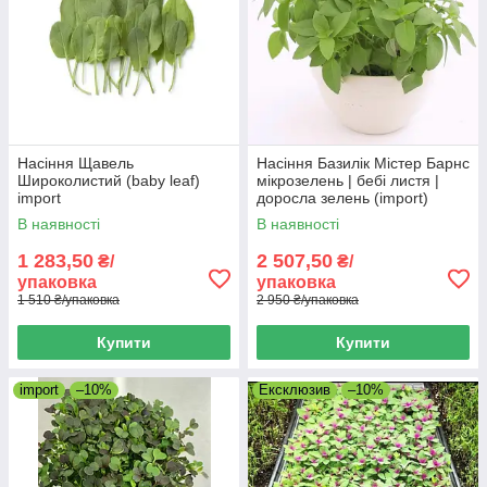
Насіння Щавель
Насіння Базилік Містер Барнс
Широколистий (baby leaf)
мікрозелень | бебі листя |
import
доросла зелень (import)
В наявності
В наявності
1 283,50
2 507,50
₴/
₴/
упаковка
упаковка
1 510 ₴/упаковка
2 950 ₴/упаковка
Купити
Купити
import
–10%
Ексклюзив
–10%