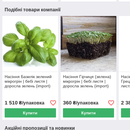
Подібні товари компанії
Насіння Базилік зелений
Насіння Гірчиця (зелена)
Насі
мікрогрін | бебі листя |
мікрогрін | бебі листя |
Грец
доросла зелень (import)
доросла зелень (import)
лист
1 510
360
2 3
₴/упаковка
₴/упаковка
Купити
Купити
Акційні пропозиції та новинки