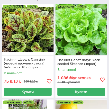
ЕКСКЛЮЗИВ
–50%
Ексклюзив
–40%
Насіння Щевель Сангвінік
Насіння Салат Латук Black
(червоні прожилки листа)
seeded Simpson (import)
бебі листя 10 г (import)
В наявності
В наявності
1 086
₴/упаковка
75
₴/10 г.
150 ₴/10 г.
1 810 ₴/упаковка
Купити
Купити
Ексклюзив
–20%
Новинка
–20%