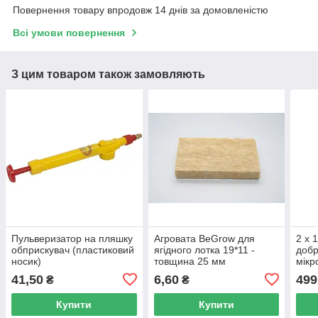
Повернення товару впродовж 14 днів за домовленістю
Всі умови повернення
З цим товаром також замовляють
Пульверизатор на пляшку
Агровата BeGrow для
2 х 
обприскувач (пластиковий
ягідного лотка 19*11 -
добр
носик)
товщина 25 мм
мікр
41,50
6,60
499
₴
₴
Купити
Купити