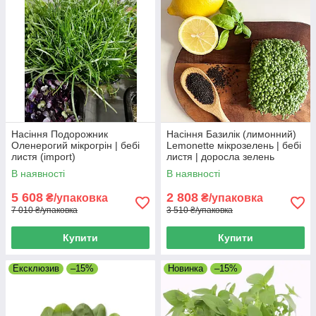
Насіння Подорожник
Насіння Базилік (лимонний)
Оленерогий мікрогрін | бебі
Lemonette мікрозелень | бебі
листя (import)
листя | доросла зелень
(import)
В наявності
В наявності
5 608
2 808
₴/упаковка
₴/упаковка
7 010 ₴/упаковка
3 510 ₴/упаковка
Купити
Купити
Ексклюзив
–15%
Новинка
–15%