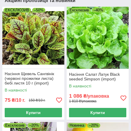
Акційні пропозиції та новинки
ЕКСКЛЮЗИВ
–50%
Ексклюзив
–40%
Насіння Щевель Сангвінік
Насіння Салат Латук Black
(червоні прожилки листа)
seeded Simpson (import)
бебі листя 10 г (import)
В наявності
В наявності
1 086
₴/упаковка
75
₴/10 г.
150 ₴/10 г.
1 810 ₴/упаковка
Купити
Купити
Ексклюзив
–20%
Новинка
–20%