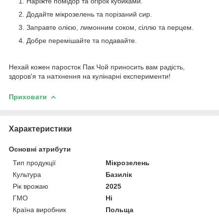
Наріжте помідор та огірок кубиками.
Додайте мікрозелень та порізаний сир.
Заправте олією, лимонним соком, сіллю та перцем.
Добре перемішайте та подавайте.
Нехай кожен паросток Пак Чой приносить вам радість,
здоров'я та натхнення на кулінарні експерименти!
Приховати
Характеристики
Основні атрибути
Тип продукції
Мікрозелень
Культура
Базилік
Рік врожаю
2025
ГМО
Ні
Країна виробник
Польща