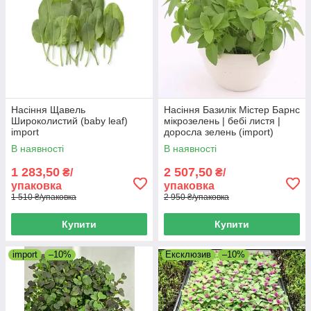
Насіння Щавель
Насіння Базилік Містер Барнс
Широколистий (baby leaf)
мікрозелень | бебі листя |
import
доросла зелень (import)
В наявності
В наявності
1 283,50
2 507,50
₴/
₴/
упаковка
упаковка
1 510 ₴/упаковка
2 950 ₴/упаковка
Купити
Купити
import
–10%
Ексклюзив
–10%