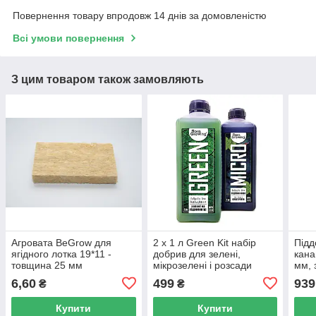
Повернення товару впродовж 14 днів за домовленістю
Всі умови повернення
З цим товаром також замовляють
Агровата BeGrow для
2 х 1 л Green Kit набір
Підд
ягідного лотка 19*11 -
добрив для зелені,
кана
товщина 25 мм
мікрозелені і розсади
мм, 
злив
6,60
499
939
₴
₴
пода
Купити
Купити