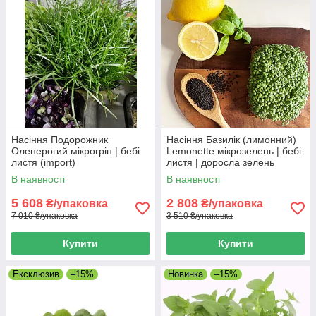
Насіння Подорожник
Насіння Базилік (лимонний)
Оленерогий мікрогрін | бебі
Lemonette мікрозелень | бебі
листя (import)
листя | доросла зелень
(import)
В наявності
В наявності
5 608
2 808
₴/упаковка
₴/упаковка
7 010 ₴/упаковка
3 510 ₴/упаковка
Купити
Купити
Ексклюзив
–15%
Новинка
–15%