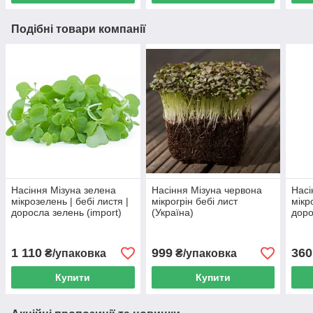
Подібні товари компанії
Насіння Мізуна зелена
Насіння Мізуна червона
Насі
мікрозелень | бебі листя |
мікрогрін бебі лист
мікро
доросла зелень (import)
(Україна)
доро
1 110
999
360
₴/упаковка
₴/упаковка
Купити
Купити