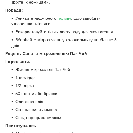
зріжте їх ножицями.
Поради:
Уникайте надмірного
поливу
, щоб запобігти
утворенню плісняви.
Використовуйте тільки чисту воду для зволоження.
Зберігайте мікрозелень у холодильнику не більше 3
днів.
Рецепт: Салат з мікрозеленню Пак Чой
Інгредієнти:
Жменя мікрозелені Пак Чой
1 помідор
1/2 огірка
50 г фети або бринзи
Оливкова олія
Сік половини лимона
Сіль, перець за смаком
Приготування: