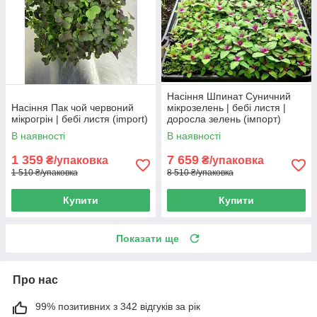
Насіння Шпинат Суничний
Насіння Пак чой червоний
мікрозелень | бебі листя |
мікрогрін | бебі листя (import)
доросла зелень (імпорт)
В наявності
В наявності
1 359
7 659
₴/упаковка
₴/упаковка
1 510 ₴/упаковка
8 510 ₴/упаковка
Купити
Купити
Показати ще
Про нас
99% позитивних з 342 відгуків за рік