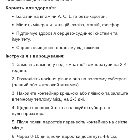
Користь для здоров'я:
Багатий на вітаміни A, C, E та бета-каротин.
Містить мінерали: кальцій, залізо, магній, фосфор.
Підтримує здоров'я серцево-судинної системи та
імунітету.
Сприяє очищенню організму від токсинів.
Інструкція з вирощування:
Замочіть насіння у воді кімнатної температури на 2-4
години.
Розподіліть насіння рівномірно на вологому субстраті
(лляний або кокосовий килимок).
Накрийте контейнер кришкою або плівкою та залиште
в темному теплому місці на 2-3 дні.
Щодня провітрюйте та зволожуйте субстрат з
пульверизатора.
Після появи паростків перенесіть контейнер на світле
місце.
Через 8-10 днів, коли паростки досягнуть 4-6 см,