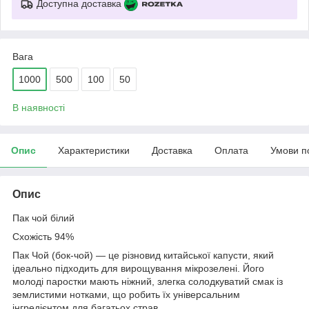
Доступна доставка
Вага
1000
500
100
50
В наявності
Опис
Характеристики
Доставка
Оплата
Умови п
Опис
Пак чой білий
Схожість 94%
Пак Чой (бок-чой) — це різновид китайської капусти, який
ідеально підходить для вирощування мікрозелені. Його
молоді паростки мають ніжний, злегка солодкуватий смак із
землистими нотками, що робить їх універсальним
інгредієнтом для багатьох страв.