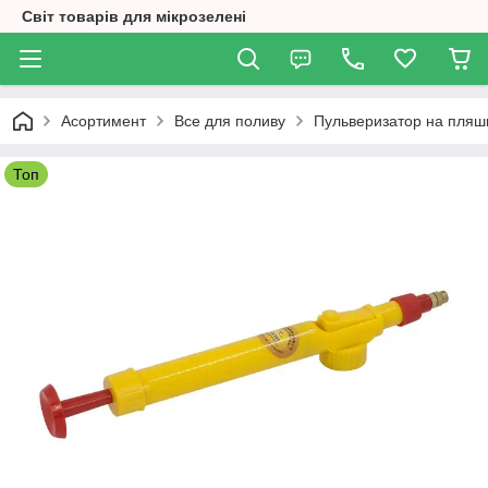
Світ товарів для мікрозелені
Асортимент
Все для поливу
Пульверизатор на пляшк
Топ