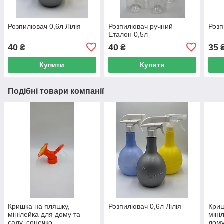
Розпилювач 0,6л Лілія
Розпилювач ручний
Розп
Еталон 0,5л
40
40
35
₴
₴
Купити
Купити
Подібні товари компанії
Кришка на пляшку,
Розпилювач 0,6л Лілія
Криш
мінілейка для дому та
міні
саду, сонечко
дому