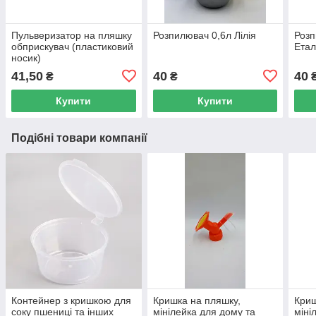
Пульверизатор на пляшку
Розпилювач 0,6л Лілія
Розп
обприскувач (пластиковий
Етал
носик)
41,50
40
40
₴
₴
Купити
Купити
Подібні товари компанії
Контейнер з кришкою для
Кришка на пляшку,
Криш
соку пшениці та інших
мінілейка для дому та
міні