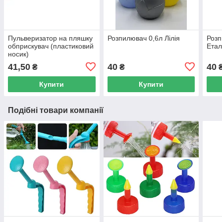
Пульверизатор на пляшку
Розпилювач 0,6л Лілія
Розп
обприскувач (пластиковий
Етал
носик)
41,50
40
40
₴
₴
Купити
Купити
Подібні товари компанії