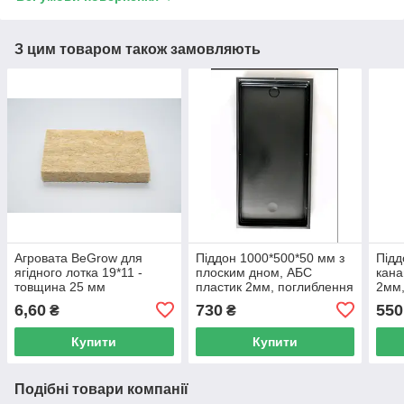
З цим товаром також замовляють
Агровата BeGrow для
Піддон 1000*500*50 мм з
Підд
ягідного лотка 19*11 -
плоским дном, АБС
кана
товщина 25 мм
пластик 2мм, поглиблення
2мм,
для зливу. Колір чорний.
злив
6,60
730
550
₴
₴
Купити
Купити
Подібні товари компанії