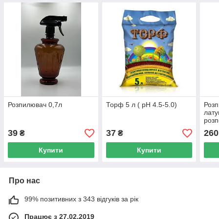
Розпилювач 0,7л
Торф 5 л ( рН 4.5-5.0)
Розп
лату
роз
39
37
260
₴
₴
Купити
Купити
Про нас
99% позитивних з 343 відгуків за рік
Працює з 27.02.2019