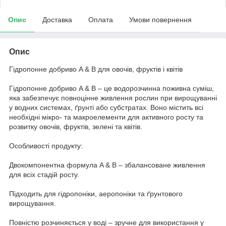
Опис
Доставка
Оплата
Умови повернення
Опис
Гідропонне добриво A & B для овочів, фруктів і квітів
Гідропонне добриво A & B – це водорозчинна поживна суміш,
яка забезпечує повноцінне живлення рослин при вирощуванні
у водних системах, ґрунті або субстратах. Воно містить всі
необхідні мікро- та макроелементи для активного росту та
розвитку овочів, фруктів, зелені та квітів.
Особливості продукту:
Двокомпонентна формула A & B – збалансоване живлення
для всіх стадій росту.
Підходить для гідропоніки, аеропоніки та ґрунтового
вирощування.
Повністю розчиняється у воді – зручне для використання у