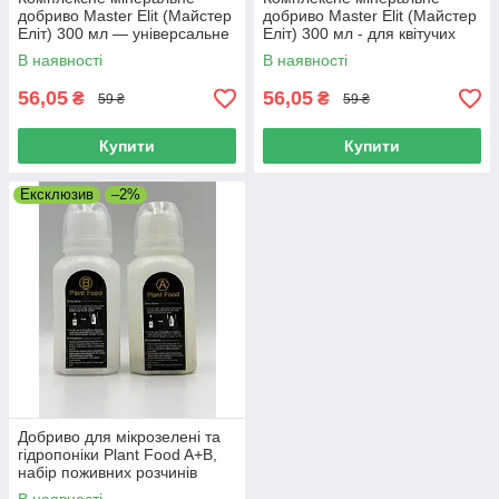
добриво Master Elit (Майстер
добриво Master Elit (Майстер
Еліт) 300 мл — універсальне
Еліт) 300 мл - для квітучих
В наявності
В наявності
56,05
56,05
₴
₴
59 ₴
59 ₴
Купити
Купити
Ексклюзив
–2%
Добриво для мікрозелені та
гідропоніки Plant Food A+B,
набір поживних розчинів