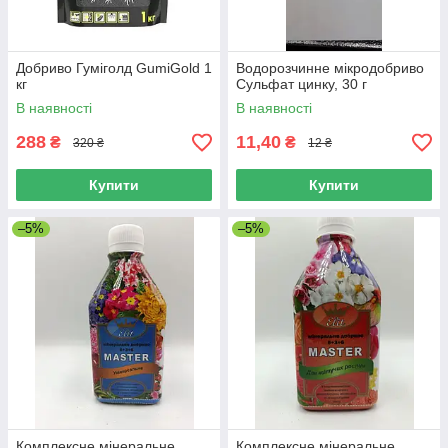
Добриво Гуміголд GumiGold 1
Водорозчинне мікродобриво
кг
Сульфат цинку, 30 г
В наявності
В наявності
288
11,40
₴
₴
320 ₴
12 ₴
Купити
Купити
–5%
–5%
Комплексне мінеральне
Комплексне мінеральне