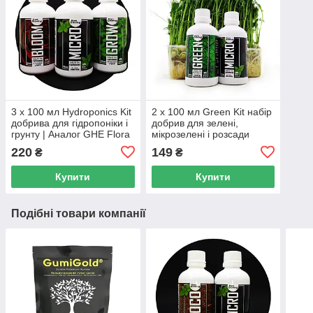
3 х 100 мл Hydroponics Kit
2 х 100 мл Green Kit набір
добрива для гідропоніки і
добрив для зелені,
грунту | Аналог GHE Flora
мікрозелені і розсади
Series
220
149
₴
₴
Купити
Купити
Подібні товари компанії