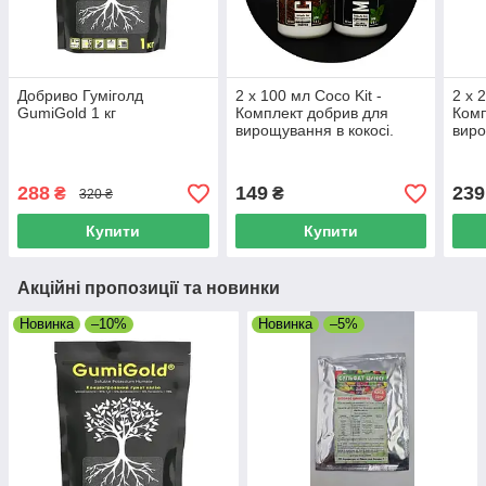
Добриво Гуміголд
2 х 100 мл Coco Kit -
2 х 
GumiGold 1 кг
Комплект добрив для
Комп
вирощування в кокосі.
вир
коко
(ана
288
149
239
₴
₴
320 ₴
Купити
Купити
Акційні пропозиції та новинки
Новинка
–10%
Новинка
–5%