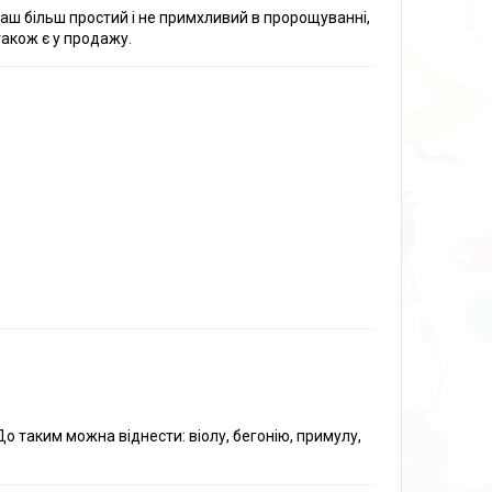
Маш більш простий і не примхливий в пророщуванні,
 також є у продажу.
о таким можна віднести: віолу, бегонію, примулу,