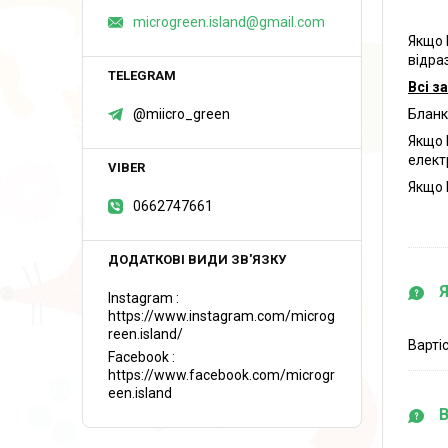
microgreen.island@gmail.com
Якщо 
відра
Всі з
@miicro_green
Бланк
Якщо 
елект
Якщо 
0662747661
Instagram
https://www.instagram.com/microg
reen.island/
Варті
Facebook
https://www.facebook.com/microgr
een.island