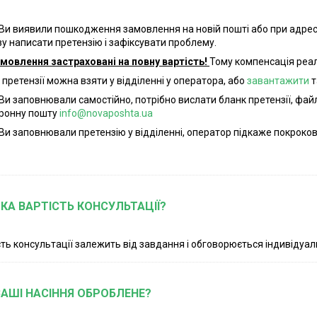
Ви виявили пошкодження замовлення на новій пошті або при адресн
зу написати претензію і зафіксувати проблему.
амовлення застраховані на повну вартість!
Тому компенсація реа
 претензії можна взяти у відділенні у оператора, або
завантажити
т
Ви заповнювали самостійно, потрібно вислати бланк претензії, фа
ронну пошту
info@novaposhta.ua
Ви заповнювали претензію у відділенні, оператор підкаже покроково
ЯКА ВАРТІСТЬ КОНСУЛЬТАЦІЇ?
сть консультації залежить від завдання і обговорюється індивідуал
ВАШІ НАСІННЯ ОБРОБЛЕНЕ?