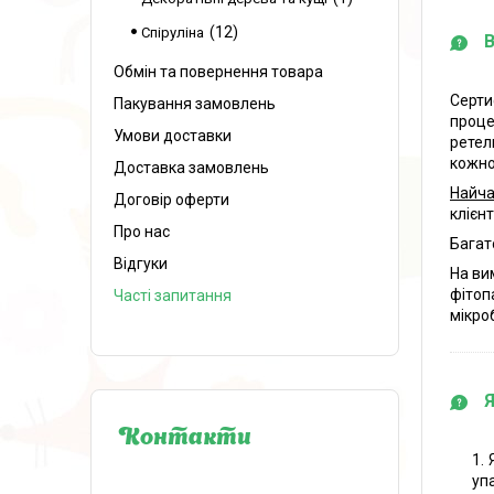
12
Спіруліна
Обмін та повернення товара
Серти
Пакування замовлень
проце
Умови доставки
ретел
кожно
Доставка замовлень
Найча
Договір оферти
клієн
Про нас
Багат
Відгуки
На ви
фітоп
Часті запитання
мікроб
Контакти
уп