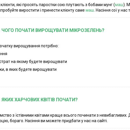
 клієнти, які просять паростки сою плутають з бобами мунг (
маш
). 
спробуйте виростити і принести клієнту саме
маш
. Насіння сої у нас
З ЧОГО ПОЧАТИ ВИРОЩУВАТИ МІКРОЗЕЛЕНЬ?
очатку вирощування потрібно:
іння
бстрат на якому будете вирощувати
тки, в яких будете вирощувати
З ЯКИХ ХАРЧОВИХ КВІТІВ ПОЧАТИ?
мство з їстівними квітами краще всього починати з невибагливих. Д
рцію, бораго. Насіння ви можете придбати у нас на сайті.