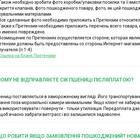
Також необхідно зробити фото коробки/упаковки посилки та її вмісту:
дкриття клапанів, фото пошкодженого товару, фото, як цей пошкодж
кувальними матеріалами.
Все сделанные фото необходимо приложить к Претензии относите
Также к Претензии необходимо приложить перечень всего товара, к
о именно повреждено.
Возмещение по Претензиях осуществляется стороне, которая являе
етензии должны быть предоставлены со стороны Интернет-магази
учателя (п.1-4).
Ссылка на бланк Претензии
ЧОМУ НЕ ВІДПРАВЛЯЄТЕ СІК ПШЕНИЦІ ПІСЛЯПЛАТОЮ?
шениці поставляється в замороженому вигляді. Його транспортуван
гання поза морозильної камери мінімальним. Якщо клієнт не забирає в
 використовувати і повернути - тільки утилізація. Передоплата дає
 щоб вчасно забрати витграсс і всі залишилися задоволені.
ЩО РОБИТИ ЯКЩО ЗАМОВЛЕННЯ ПОШКОДЖЕНИЙ? НОВ