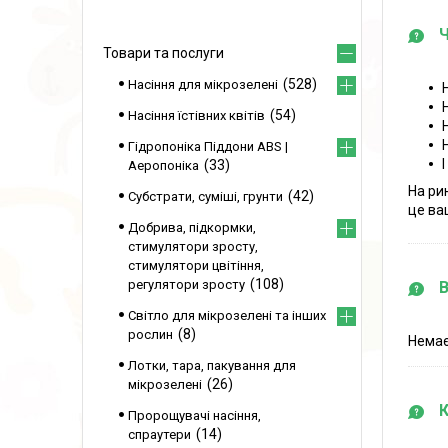
Товари та послуги
528
Насіння для мікрозелені
54
Насіння їстівних квітів
Гідропоніка Піддони ABS |
33
Аеропоніка
На ри
42
Субстрати, суміші, грунти
це ваш
Добрива, підкормки,
стимулятори зросту,
стимулятори цвітіння,
108
регулятори зросту
Світло для мікрозелені та інших
8
рослин
Немає
Лотки, тара, пакування для
26
мікрозелені
Пророщувачі насіння,
14
спраутери