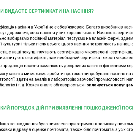
ВИ ВИДАЄТЕ СЕРТИФІКАТИ НА НАСІННЯ?
фікація насіння в Україні не є обов'язковою. Багато виробників нас
су і дорожнечі, хоча насіння у них хорошої якості. Наявність серти
ьно вибираємо посівний матеріал, тестуємо на власній фермі, здає
ї культури і тільки після всього цього насіння потрапляють на наш с
стіше наші покупці плутають сертифікацію мікрозелені і сертифікац
ти запитують сертифікат, вам необхідний сертифікат якості мікрозеле
о продавців насіння заманюють довірливих клієнтів фіктивними с
могу клієнта ми можемо зробити протокол випробувань насіння на ос
атології; здати на аналіз в лабораторію харчової промисловості, нап
іологію і т. д. Кожен аналіз обговорюється і
оплачується покупцем
ЯКИЙ ПОРЯДОК ДІЙ ПРИ ВИЯВЛЕННІ ПОШКОДЖЕНОЇ ПО
Якщо пошкодження було виявлено при отриманні посилки у почтом
аковки відразу в яцейке почтомата, також біля почтомата, з усіх с