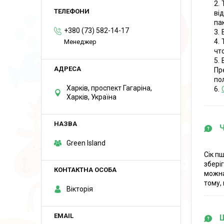
ві
па
+380 (73) 582-14-17
Менеджер
чт
Пр
пол
Харків, проспект Гагаріна,
Харків, Україна
Green Island
Сік п
збері
можна
тому,
Вікторія