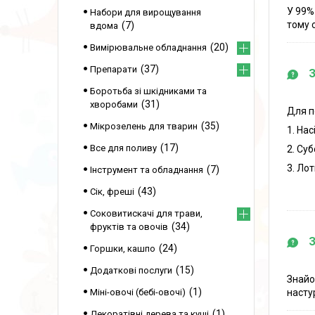
У 99%
Набори для вирощування
тому 
7
вдома
20
Вимірювальне обладнання
37
Препарати
Боротьба зі шкідниками та
31
хворобами
Для п
35
Мікрозелень для тварин
1. Нас
17
Все для поливу
2. Су
3. Ло
7
Інструмент та обладнання
43
Сік, фреші
Соковитискачі для трави,
34
фруктів та овочів
24
Горшки, кашпо
15
Додаткові послуги
Знайо
1
Міні-овочі (бебі-овочі)
насту
1
Декоратівні дерева та кущі