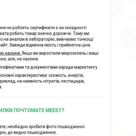
іння не роблять сертифікати з-за складності
фіката робить товар значно дорожче. Тому ми
мо на аналізи в лабораторію, вивчаємо тонкощі
айт. Завжди відмінна якість і прийнятна ціна.
ію насіння.
Якщо ви виростили мікрозелень і ваші
ні, але, не насіння.
ертифікатами та документами заради маркетингу
новні характеристики: схожість, енергія,
риклад, на наявність нітратів, пестицидів,
.
СИЛКИ ПОЧТОМАТЕ MEEST?
ате, необхідно зробити фото пошкодженої
торін, де видно пошкодження.