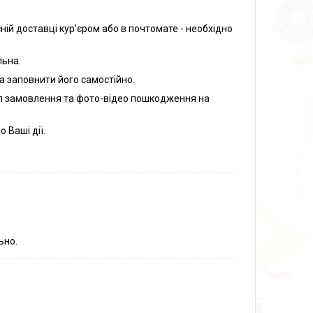
ій доставці кур'єром або в почтомате - необхідно
льна.
а заповнити його самостійно.
йл замовлення та фото-відео пошкодження на
 Ваші дії.
ьно.