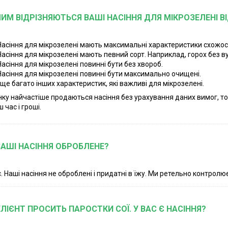
ЧИМ ВІДРІЗНЯЮТЬСЯ ВАШІ НАСІННЯ ДЛЯ МІКРОЗЕЛЕНІ В
Насіння для мікрозелені мають максимальні характеристики схожості 
Насіння для мікрозелені мають певний сорт. Наприклад, горох без в
Насіння для мікрозелені повинні бути без хвороб.
Насіння для мікрозелені повинні бути максимально очищені.
І ще багато інших характеристик, які важливі для мікрозелені.
нку найчастіше продаються насіння без урахування даних вимог, то
 час і гроші.
ВАШІ НАСІННЯ ОБРОБЛЕНЕ?
. Наші насіння не оброблені і придатні в їжу. Ми ретельно контролю
КЛІЄНТ ПРОСИТЬ ПАРОСТКИ СОЇ. У ВАС Є НАСІННЯ?