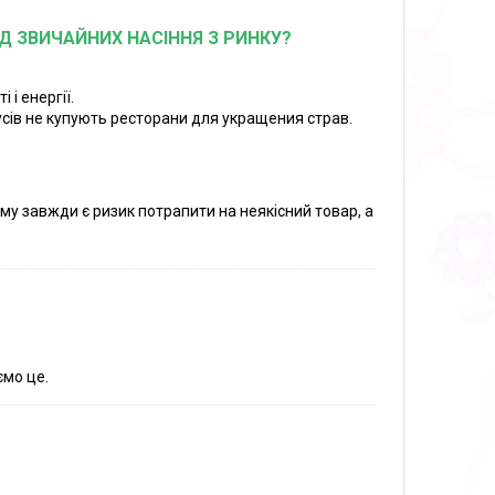
ІД ЗВИЧАЙНИХ НАСІННЯ З РИНКУ?
і енергії.
усів не купують ресторани для укращения страв.
му завжди є ризик потрапити на неякісний товар, а
ємо це.