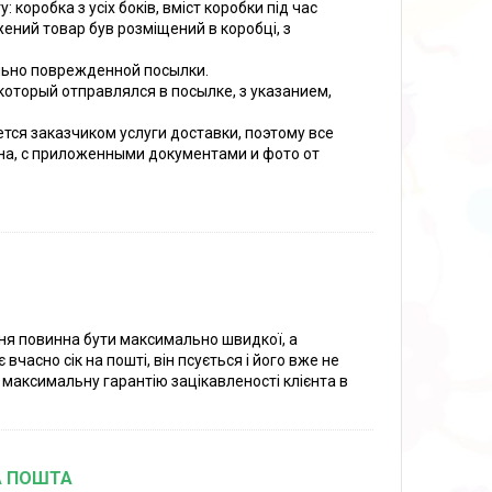
 коробка з усіх боків, вміст коробки під час
ений товар був розміщений в коробці, з
льно поврежденной посылки.
оторый отправлялся в посылке, з указанием,
тся заказчиком услуги доставки, поэтому все
на, с приложенными документами и фото от
ня повинна бути максимально швидкої, а
часно сік на пошті, він псується і його вже не
 максимальну гарантію зацікавленості клієнта в
А ПОШТА