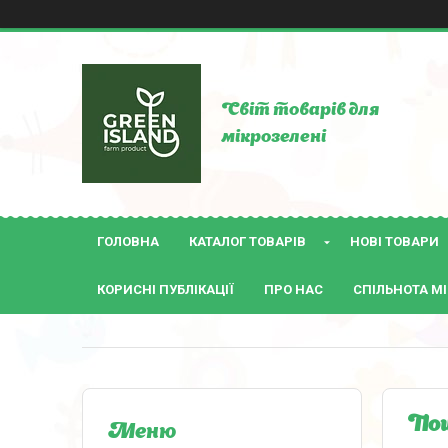
Світ товарів для
мікрозелені
ГОЛОВНА
КАТАЛОГ ТОВАРІВ
НОВІ ТОВАРИ
КОРИСНІ ПУБЛІКАЦІЇ
ПРО НАС
СПІЛЬНОТА МІ
Пош