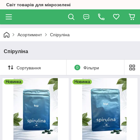
Світ товарів для мікрозелені
Асортимент
Спіруліна
Спіруліна
Сортування
0
Фільтри
Новинка
Новинка