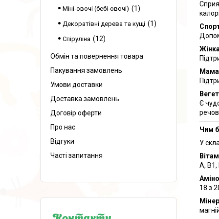
Сприя
1
Міні-овочі (бебі-овочі)
калорі
1
Декоратівні дерева та кущі
Спор
Допом
12
Спіруліна
Жінк
Обмін та повернення товара
Підтр
Пакування замовлень
Мама
Підтр
Умови доставки
Вегет
Доставка замовлень
Є чуд
речов
Договір оферти
Про нас
Чим б
Відгуки
У скла
Часті запитання
Вітам
A, B1,
Амін
18 з 
Мінер
магній