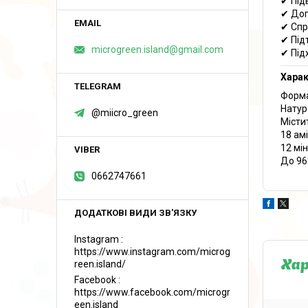
✔ Під
✔ Доп
✔ Спр
✔ Під
microgreen.island@gmail.com
✔ Під
Хара
Форма
Натур
@miicro_green
Містит
18 ам
12 мі
До 96
0662747661
Instagram
https://www.instagram.com/microg
reen.island/
Ха
Facebook
https://www.facebook.com/microgr
een.island