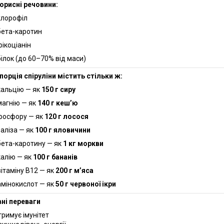
корисні речовини:
хлорофіл
бета-каротин
фікоціанін
білок (до 60–70% від маси)
порція спіруліни містить стільки ж:
кальцію — як
150 г сиру
магнію — як
140 г кеш’ю
фосфору — як
120 г лосося
заліза — як
100 г яловичини
бета-каротину — як
1 кг моркви
калію — як
100 г бананів
вітаміну B12 — як
200 г м’яса
амінокислот — як
50 г червоної ікри
ні переваги
тримує імунітет