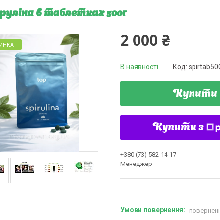
руліна в таблетках 500г
2 000 ₴
ИНКА
В наявності
Код:
spirtab50
Купити
Купити з
+380 (73) 582-14-17
Менеджер
поверненн