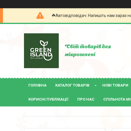
☘️Автовідповідач: Напишіть нам зараз н
Світ товарів для
мікрозелені
ГОЛОВНА
КАТАЛОГ ТОВАРІВ
НОВІ ТОВАРИ
КОРИСНІ ПУБЛІКАЦІЇ
ПРО НАС
СПІЛЬНОТА МІ