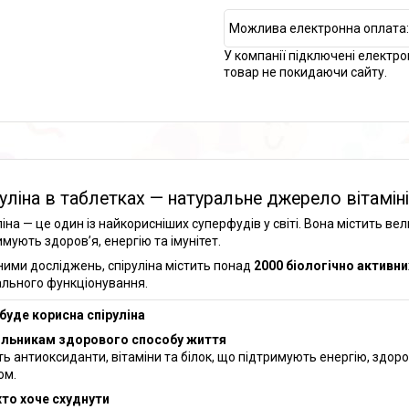
У компанії підключені електро
товар не покидаючи сайту.
уліна в таблетках — натуральне джерело вітамінів
іна — це один із найкорисніших суперфудів у світі. Вона містить вели
имують здоров’я, енергію та імунітет.
ними досліджень, спіруліна містить понад
2000 біологічно активни
льного функціонування.
буде корисна спіруліна
льникам здорового способу життя
ть антиоксиданти, вітаміни та білок, що підтримують енергію, здоро
ом.
хто хоче схуднути