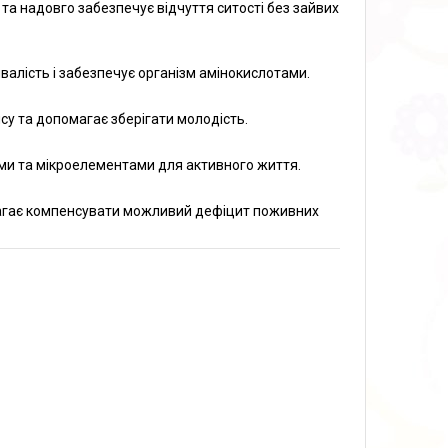
а надовго забезпечує відчуття ситості без зайвих
алість і забезпечує організм амінокислотами.
нсу та допомагає зберігати молодість.
нами та мікроелементами для активного життя.
омагає компенсувати можливий дефіцит поживних