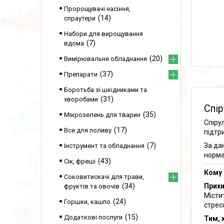
Пророщувачі насіння,
14
спраутери
Набори для вирощування
7
вдома
20
Вимірювальне обладнання
37
Препарати
Боротьба зі шкідниками та
31
хворобами
Спір
35
Мікрозелень для тварин
Спірул
17
Все для поливу
підтр
7
За да
Інструмент та обладнання
норма
43
Сік, фреші
Кому 
Соковитискачі для трави,
34
Прихи
фруктів та овочів
Місти
24
Горшки, кашпо
стрес
15
Додаткові послуги
Тим, 