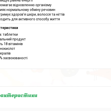
вищує рівень енергії
омагає відновленню організму
ияє нормальному обміну речовин
тримує здоров’я шкіри, волосся та нігтів
ходить для активного способу життя
ктеристики
: таблетки
альний продукт
ь 18 вітамінів
інокислот
нералів
% засвоюваності
рактеристики