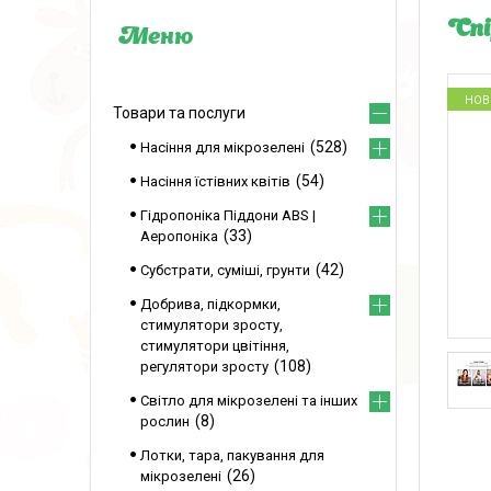
Спі
НОВ
Товари та послуги
528
Насіння для мікрозелені
54
Насіння їстівних квітів
Гідропоніка Піддони ABS |
33
Аеропоніка
42
Субстрати, суміші, грунти
Добрива, підкормки,
стимулятори зросту,
стимулятори цвітіння,
108
регулятори зросту
Світло для мікрозелені та інших
8
рослин
Лотки, тара, пакування для
26
мікрозелені