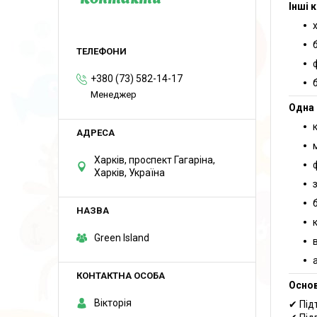
Контакти
Інші 
+380 (73) 582-14-17
Менеджер
Одна 
Харків, проспект Гагаріна,
Харків, Україна
Green Island
Основ
Вікторія
✔ Під