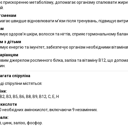
є прискоренню метаболізму, допомагає організму спалювати жири т
й.
тсменам
агає швидше відновлювати м’язи після тренувань, підвищує витрив
ам
имує здоров’я шкіри, волосся та нігтів, сприяє гормональному бала
м з дітьми
имує енергію та імунітет, забезпечує організм необхідними вітамі
аріанцям
овим джерелом рослинного білка, заліза та вітаміну B12, що доп
ин.
агата спіруліна
ді спіруліни містяться:
іни:
 B2, B3, B5, B6, B8, B9, B12, C, E, H
окислоти
20 необхідних амінокислот, включаючи 9 незамінних.
али:
, цинк, залізо, фосфор.