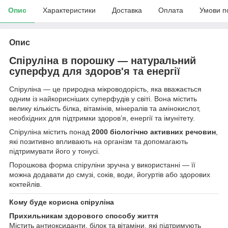
Опис
Характеристики
Доставка
Оплата
Умови п
Опис
Спіруліна в порошку — натуральний
суперфуд для здоров'я та енергії
Спіруліна — це природна мікроводорість, яка вважається
одним із найкорисніших суперфудів у світі. Вона містить
велику кількість білка, вітамінів, мінералів та амінокислот,
необхідних для підтримки здоров’я, енергії та імунітету.
Спіруліна містить понад
2000 біологічно активних речовин
,
які позитивно впливають на організм та допомагають
підтримувати його у тонусі.
Порошкова форма спіруліни зручна у використанні — її
можна додавати до смузі, соків, води, йогуртів або здорових
коктейлів.
Кому буде корисна спіруліна
Прихильникам здорового способу життя
Містить антиоксиданти, білок та вітаміни, які підтримують