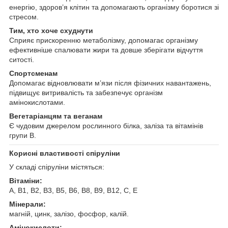
енергію, здоров’я клітин та допомагають організму боротися зі
стресом.
Тим, хто хоче схуднути
Сприяє прискоренню метаболізму, допомагає організму
ефективніше спалювати жири та довше зберігати відчуття
ситості.
Спортсменам
Допомагає відновлювати м’язи після фізичних навантажень,
підвищує витривалість та забезпечує організм
амінокислотами.
Вегетаріанцям та веганам
Є чудовим джерелом рослинного білка, заліза та вітамінів
групи B.
Корисні властивості спіруліни
У складі спіруліни містяться:
Вітаміни:
A, B1, B2, B3, B5, B6, B8, B9, B12, C, E
Мінерали:
магній, цинк, залізо, фосфор, калій.
Амінокислоти: