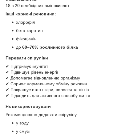
18 з 20 необхідних амінокислот.
Інші корисні речовини:
хлорофіл
бета-каротин
фікоціанін
до
60–70% рослинного білка
Переваги спіруліни
✔ Підтримує імунітет
✔ Підвищує рівень енергії
✔ Допомагає відновленню організму
✔ Сприяє нормальному обміну речовин
✔ Покращує стан шкіри, волосся та нігтів
✔ Підходить для активного способу життя
Як використовувати
Рекомендовано додавати спіруліну:
у воду
у смузі