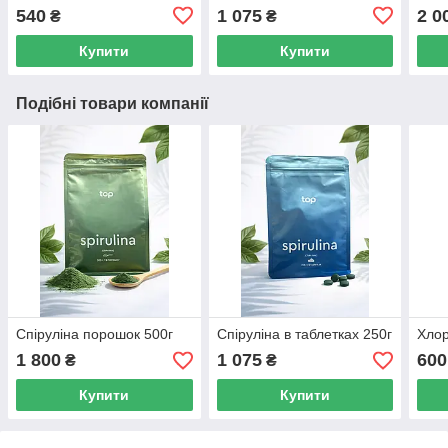
540
1 075
2 0
₴
₴
Купити
Купити
Подібні товари компанії
Спіруліна порошок 500г
Спіруліна в таблетках 250г
Хлор
1 800
1 075
600
₴
₴
Купити
Купити