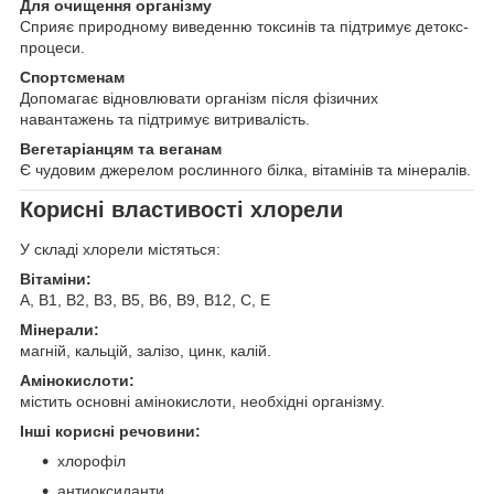
Для очищення організму
Сприяє природному виведенню токсинів та підтримує детокс-
процеси.
Спортсменам
Допомагає відновлювати організм після фізичних
навантажень та підтримує витривалість.
Вегетаріанцям та веганам
Є чудовим джерелом рослинного білка, вітамінів та мінералів.
Корисні властивості хлорели
У складі хлорели містяться:
Вітаміни:
A, B1, B2, B3, B5, B6, B9, B12, C, E
Мінерали:
магній, кальцій, залізо, цинк, калій.
Амінокислоти:
містить основні амінокислоти, необхідні організму.
Інші корисні речовини:
хлорофіл
антиоксиданти