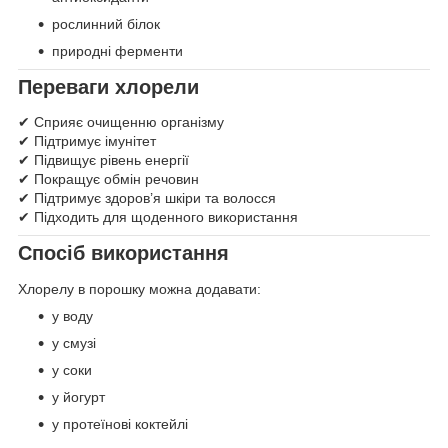
рослинний білок
природні ферменти
Переваги хлорели
✔ Сприяє очищенню організму
✔ Підтримує імунітет
✔ Підвищує рівень енергії
✔ Покращує обмін речовин
✔ Підтримує здоров’я шкіри та волосся
✔ Підходить для щоденного використання
Спосіб використання
Хлорелу в порошку можна додавати:
у воду
у смузі
у соки
у йогурт
у протеїнові коктейлі