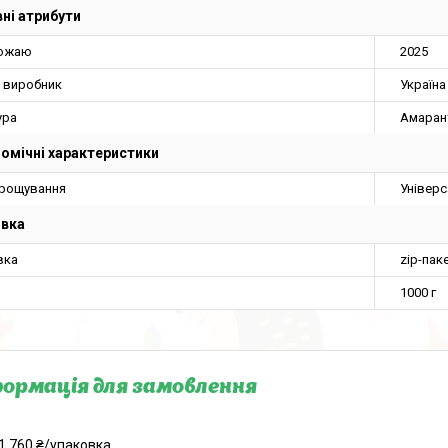
ні атрибути
рожаю
2025
а виробник
Україна
ура
Амаран
омічні характеристики
ирощування
Універс
овка
вка
zip-пак
1000 г
ормація для замовлення
1 760 ₴/упаковка