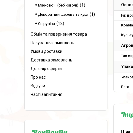
Основ
1
Міні-овочі (бебі-овочі)
1
Декоратівні дерева та кущі
Рік в
12
Спіруліна
Країн
Обмін та повернення товара
Культ
Пакування замовлень
Агрон
Умови доставки
Тип в
Доставка замовлень
Упак
Договір оферти
Упако
Про нас
Відгуки
Вага
Часті запитання
Інф
Ціна: