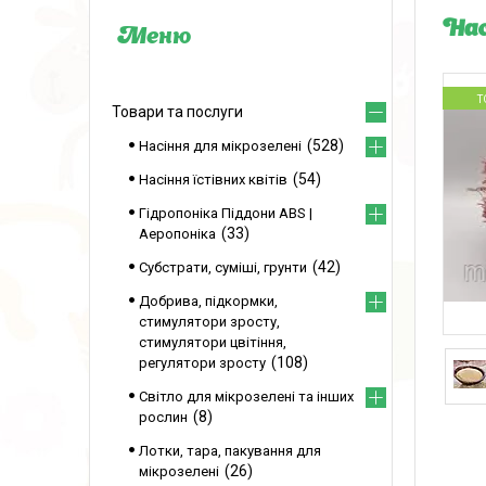
Нас
Т
Товари та послуги
528
Насіння для мікрозелені
54
Насіння їстівних квітів
Гідропоніка Піддони ABS |
33
Аеропоніка
42
Субстрати, суміші, грунти
Добрива, підкормки,
стимулятори зросту,
стимулятори цвітіння,
108
регулятори зросту
Світло для мікрозелені та інших
8
рослин
Лотки, тара, пакування для
26
мікрозелені