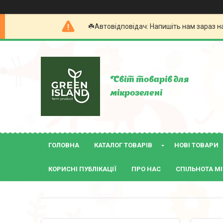
☘️Автовідповідач: Напишіть нам зараз н
Світ товарів для
мікрозелені
ГОЛОВНА
КАТАЛОГ ТОВАРІВ
НОВІ ТОВАРИ
КОРИСНІ ПУБЛІКАЦІЇ
ПРО НАС
СПІЛЬНОТА МІ