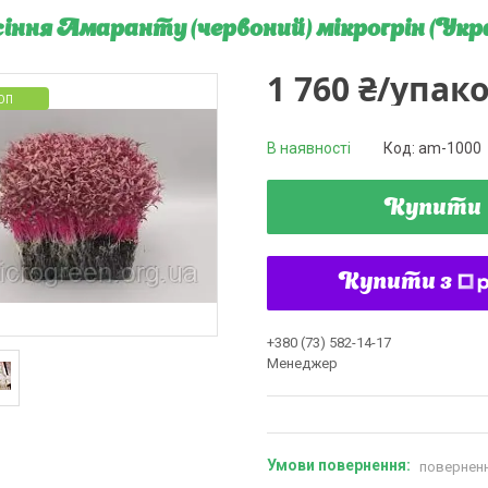
іння Амаранту (червоний) мікрогрін (Укр
1 760 ₴/упак
ОП
В наявності
Код:
am-1000
Купити
Купити з
+380 (73) 582-14-17
Менеджер
поверненн