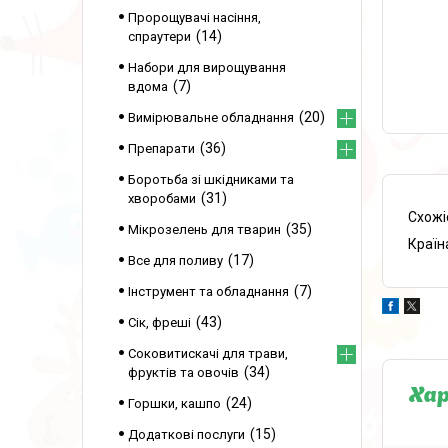
Пророщувачі насіння,
14
спраутери
Набори для вирощування
7
вдома
20
Вимірювальне обладнання
36
Препарати
Боротьба зі шкідниками та
31
хворобами
Схожі
35
Мікрозелень для тварин
Країн
17
Все для поливу
7
Інструмент та обладнання
43
Сік, фреші
Соковитискачі для трави,
34
фруктів та овочів
Ха
24
Горшки, кашпо
15
Додаткові послуги