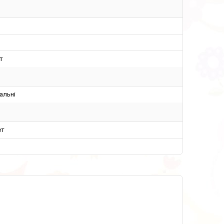
т
альні
ет