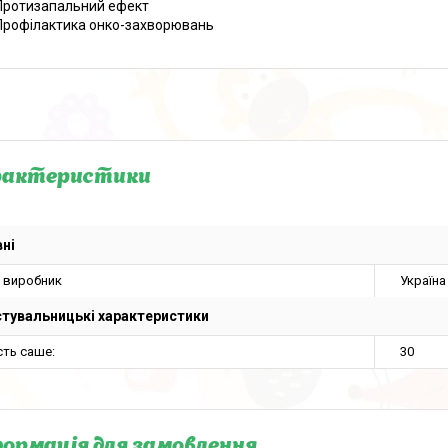
Протизапальний ефект
Профілактика онко-захворювань
рактеристики
ні
а виробник
Україна
тувальницькі характеристики
сть саше:
30
ормація для замовлення