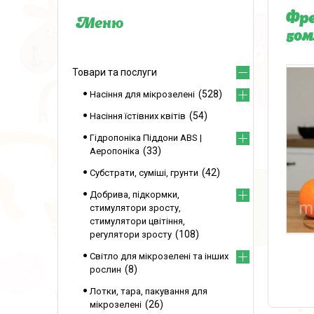
Фре
50м
Товари та послуги
528
Насіння для мікрозелені
54
Насіння їстівних квітів
Гідропоніка Піддони ABS |
33
Аеропоніка
42
Субстрати, суміші, грунти
Добрива, підкормки,
стимулятори зросту,
стимулятори цвітіння,
108
регулятори зросту
Світло для мікрозелені та інших
8
рослин
Лотки, тара, пакування для
26
мікрозелені