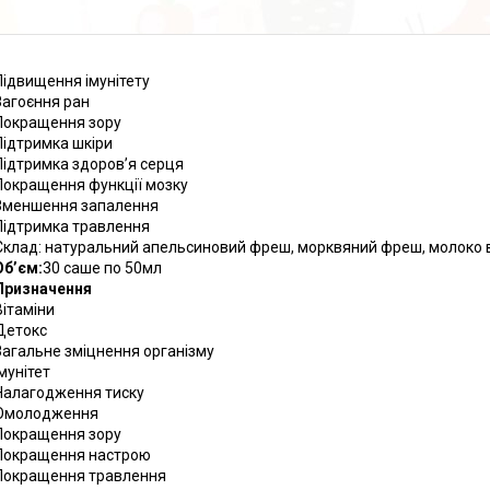
Підвищення імунітету
Загоєння ран
Покращення зору
Підтримка шкіри
Підтримка здоров’я серця
Покращення функції мозку
Зменшення запалення
Підтримка травлення
Склад: натуральний апельсиновий фреш, морквяний фреш, молоко в
Обʼєм:
30 саше по 50мл
Призначення
Вітаміни
Детокс
Загальне зміцнення організму
Імунітет
Налагодження тиску
Омолодження
Покращення зору
Покращення настрою
Покращення травлення