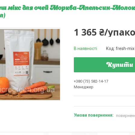
ш мікс для очей Морква-Апельсин-Молоко з
л)
1 365 ₴/упак
В наявності
Код:
fresh-mix
Купити
+380 (73) 582-14-17
Менеджер
поверненн