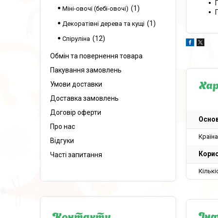
1
Міні-овочі (бебі-овочі)
1
Декоратівні дерева та кущі
12
Спіруліна
Обмін та повернення товара
Пакування замовлень
Умови доставки
Ха
Доставка замовлень
Договір оферти
Основ
Про нас
Країн
Відгуки
Корис
Часті запитання
Кількі
Інф