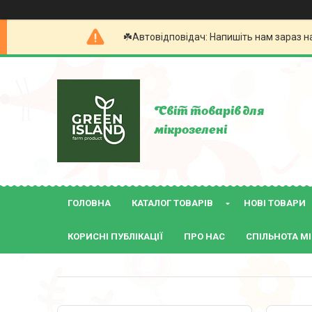
☘️Автовідповідач: Напишіть нам зараз н
Світ товарів для
мікрозелені
ГОЛОВНА
КАТАЛОГ ТОВАРІВ
НОВІ ТОВАРИ
КОРИСНІ ПУБЛІКАЦІЇ
ПРО НАС
СПІЛЬНОТА МІ