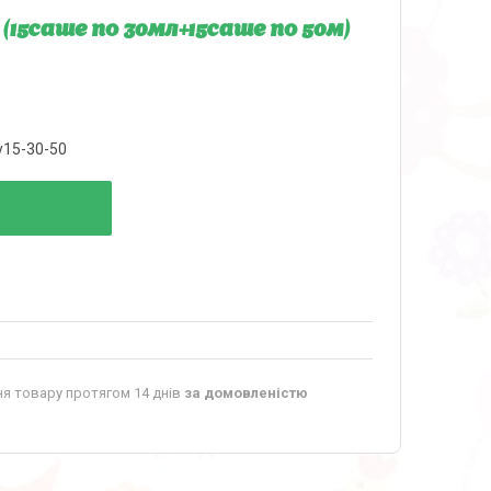
15саше по 30мл+15саше по 50м)
y15-30-50
я товару протягом 14 днів
за домовленістю