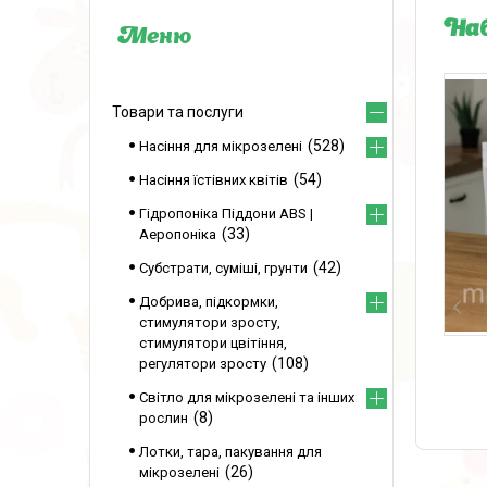
Наб
Товари та послуги
528
Насіння для мікрозелені
54
Насіння їстівних квітів
Гідропоніка Піддони ABS |
33
Аеропоніка
42
Субстрати, суміші, грунти
Добрива, підкормки,
стимулятори зросту,
стимулятори цвітіння,
108
регулятори зросту
Світло для мікрозелені та інших
8
рослин
Лотки, тара, пакування для
26
мікрозелені