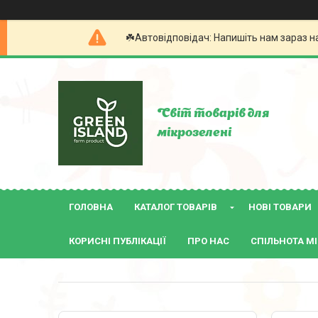
☘️Автовідповідач: Напишіть нам зараз н
Світ товарів для
мікрозелені
ГОЛОВНА
КАТАЛОГ ТОВАРІВ
НОВІ ТОВАРИ
КОРИСНІ ПУБЛІКАЦІЇ
ПРО НАС
СПІЛЬНОТА МІ