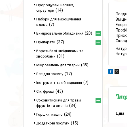
Пророщувачі насіння,
14
спраутери
Поєдн
Зміцн
Набори для вирощування
7
Енерг
вдома
Профі
20
Вимірювальне обладнання
Приск
Склад
37
Препарати
Натур
Боротьба зі шкідниками та
Натур
31
хворобами
35
Мікрозелень для тварин
17
Все для поливу
7
Інструмент та обладнання
43
Сік, фреші
Інф
Соковитискачі для трави,
34
фруктів та овочів
Ціна:
24
Горшки, кашпо
15
Додаткові послуги