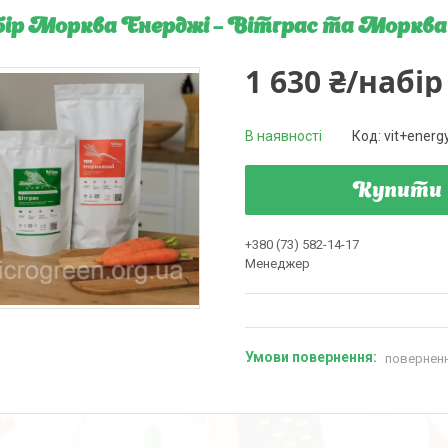
ір Морква Енерджі – Вітграс та Морква (
1 630 ₴/набір
В наявності
Код:
vit+energ
Купити
+380 (73) 582-14-17
Менеджер
поверненн