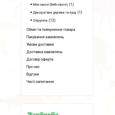
1
Міні-овочі (бебі-овочі)
1
Декоратівні дерева та кущі
12
Спіруліна
Обмін та повернення товара
Пакування замовлень
Умови доставки
Доставка замовлень
Договір оферти
Про нас
Відгуки
Часті запитання