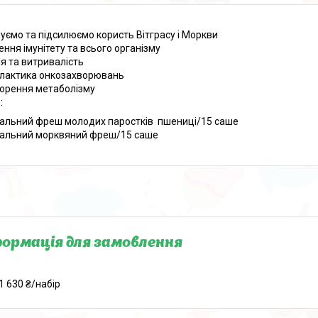
уємо та підсилюємо користь Вітграсу і Моркви
ення імунітету та всього організму
ія та витривалість
лактика онкозахворювань
орення метаболізму
:
альний фреш молодих паростків пшениці/15 саше
альний морквяний фреш/15 саше
ормація для замовлення
1 630 ₴/набір