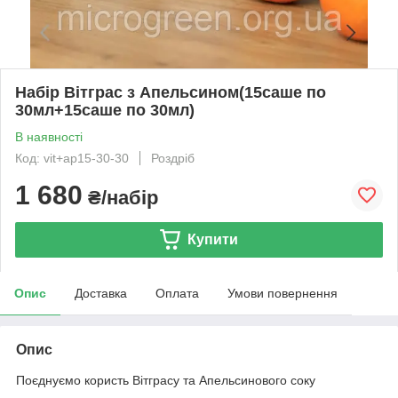
Набір Вітграс з Апельсином(15саше по
30мл+15саше по 30мл)
В наявності
Код: vit+ap15-30-30
Роздріб
1 680
₴/набір
Купити
Опис
Доставка
Оплата
Умови повернення
Опис
Поєднуємо користь Вітграсу та Апельсинового соку