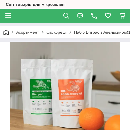
Світ товарів для мікрозелені
Асортимент
Сік, фреші
Набір Вітграс з Апельсином