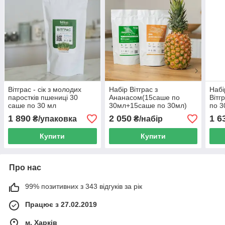
Вітграс - сік з молодих
Набір Вітграс з
Набі
паростків пшениці 30
Ананасом(15саше по
Вітг
саше по 30 мл
30мл+15саше по 30мл)
по 3
1 890
2 050
1 6
₴/упаковка
₴/набір
Купити
Купити
Про нас
99% позитивних з 343 відгуків за рік
Працює з 27.02.2019
м. Харків