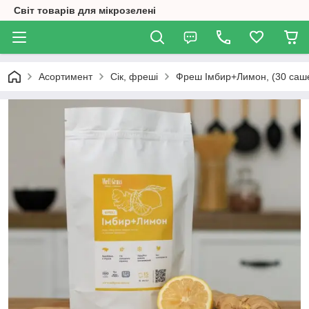
Світ товарів для мікрозелені
Асортимент
Сік, фреші
Фреш Імбир+Лимон, (30 саш