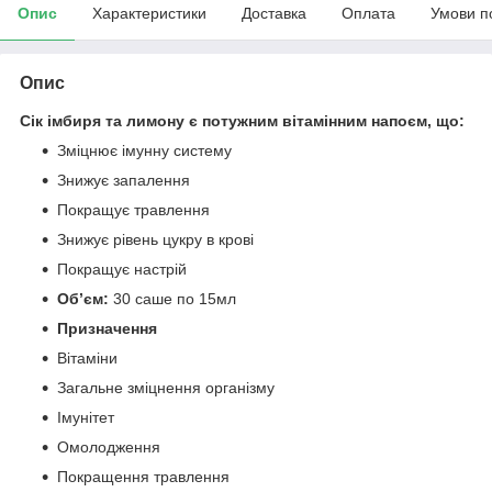
Опис
Характеристики
Доставка
Оплата
Умови п
Опис
Сік імбиря та лимону є потужним вітамінним напоєм, що:
Зміцнює імунну систему
Знижує запалення
Покращує травлення
Знижує рівень цукру в крові
Покращує настрій
Обʼєм:
30 саше по 15мл
Призначення
Вітаміни
Загальне зміцнення організму
Імунітет
Омолодження
Покращення травлення