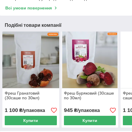
Всі умови повернення
Подібні товари компанії
Фреш Гранатовий
Фреш Буряковий (30саше
Фреш
(30саше по 30мл)
по 30мл)
саше
1 100
945
1 1
₴/упаковка
₴/упаковка
Купити
Купити