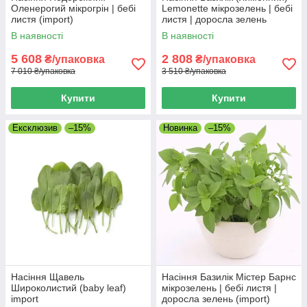
Оленерогий мікрогрін | бебі
Lemonette мікрозелень | бебі
листя (import)
листя | доросла зелень
(import)
В наявності
В наявності
5 608
2 808
₴/упаковка
₴/упаковка
7 010 ₴/упаковка
3 510 ₴/упаковка
Купити
Купити
Ексклюзив
–15%
Новинка
–15%
Насіння Щавель
Насіння Базилік Містер Барнс
Широколистий (baby leaf)
мікрозелень | бебі листя |
import
доросла зелень (import)