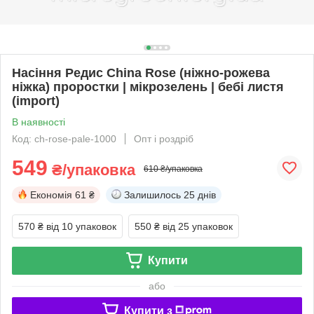
Насіння Редис China Rose (ніжно-рожева
ніжка) проростки | мікрозелень | бебі листя
(import)
В наявності
Код: ch-rose-pale-1000
Опт і роздріб
549
₴/упаковка
610 ₴/упаковка
Економія
61 ₴
Залишилось
25 днів
570 ₴
від 10 упаковок
550 ₴
від 25 упаковок
Купити
або
Купити з