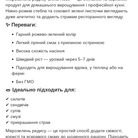
продукт для домашнього вирощування і професійної кухні.
Ніжно-рожеві стебла та соковиті зелені листочки виглядають
дуже апетитно та додають стравам ресторанного вигляду.
✨ Переваги:
Гарний рожево-зелений колір
Легкий пряний смак з приємною остринкою
Висока схожість насіння
Швидкий ріст — урожай через 5–7 днів
Підходить для вирощування вдома, у теплиці або на
фермі
Без ГМО
🥗 Ідеально підходить для:
✔ салатів
✔ сендвічів
✔ супів
✔ смузі
✔ прикрашання страв
Мікрозелень редису — це простий спосіб додати свіжості,
користі та яскравого смаку до щоденного раціону. Підходить