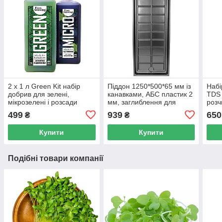
2 х 1 л Green Kit набір
Піддон 1250*500*65 мм із
Набі
добрив для зелені,
канавками, АБС пластик 2
TDS 
мікрозелені і розсади
мм, заглиблення для
розч
зливу, заглиблення для
комп
499
939
650
₴
₴
подавання. Колір чорний.
Купити
Купити
Подібні товари компанії