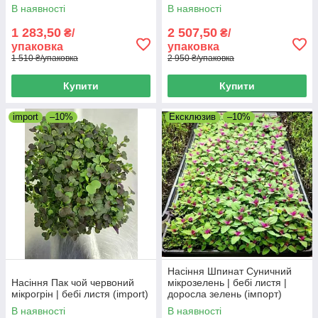
В наявності
В наявності
1 283,50
2 507,50
₴/
₴/
упаковка
упаковка
1 510 ₴/упаковка
2 950 ₴/упаковка
Купити
Купити
import
–10%
Ексклюзив
–10%
Насіння Шпинат Суничний
Насіння Пак чой червоний
мікрозелень | бебі листя |
мікрогрін | бебі листя (import)
доросла зелень (імпорт)
В наявності
В наявності