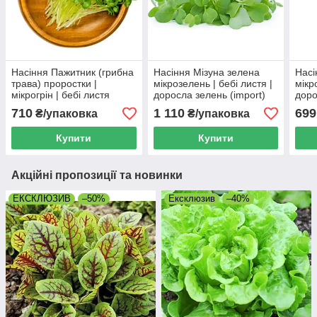
Насіння Пажитник (грибна
Насіння Мізуна зелена
Насі
трава) проростки |
мікрозелень | бебі листя |
мікр
мікрогрін | бебі листя
доросла зелень (import)
доро
(import)
710
1 110
699
₴/упаковка
₴/упаковка
Купити
Купити
Акційні пропозиції та новинки
ЕКСКЛЮЗИВ
–50%
Ексклюзив
–40%