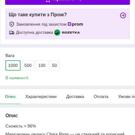
Що таке купити з Пром?
Замовлення під захистом
Доступна доставка
Вага
1000
500
100
50
В наявності
Опис
Характеристики
Доставка
Оплата
Умови п
Опис
Схожість > 96%
Мікрозелень редису
China Rose
— це стильний та корисний