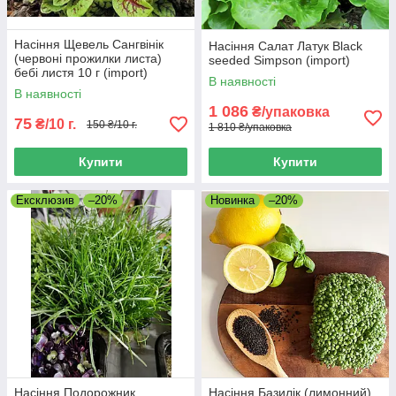
Насіння Щевель Сангвінік
Насіння Салат Латук Black
(червоні прожилки листа)
seeded Simpson (import)
бебі листя 10 г (import)
В наявності
В наявності
1 086
₴/упаковка
75
₴/10 г.
150 ₴/10 г.
1 810 ₴/упаковка
Купити
Купити
Ексклюзив
–20%
Новинка
–20%
Насіння Подорожник
Насіння Базилік (лимонний)