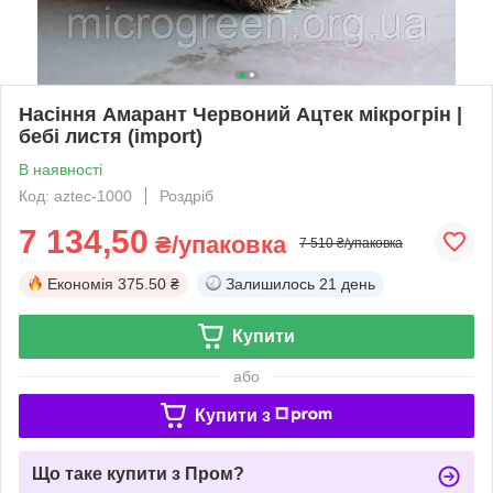
Насіння Амарант Червоний Ацтек мікрогрін |
бебі листя (import)
В наявності
Код: aztec-1000
Роздріб
7 134,50
₴/упаковка
7 510 ₴/упаковка
Економія
375.50 ₴
Залишилось
21 день
Купити
або
Купити з
Що таке купити з Пром?