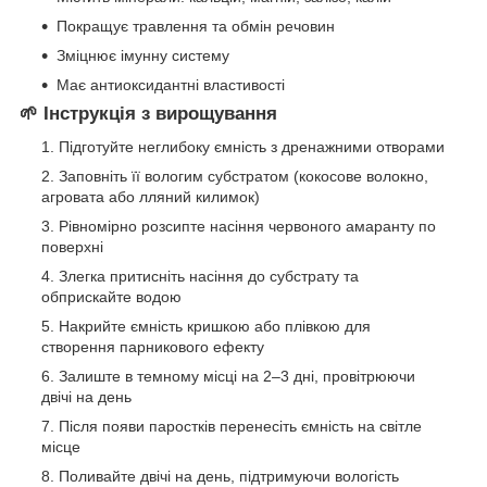
Покращує травлення та обмін речовин
Зміцнює імунну систему
Має антиоксидантні властивості
🌱
Інструкція з вирощування
Підготуйте неглибоку ємність з дренажними отворами
Заповніть її вологим субстратом (кокосове волокно,
агровата або лляний килимок)
Рівномірно розсипте насіння червоного амаранту по
поверхні
Злегка притисніть насіння до субстрату та
обприскайте водою
Накрийте ємність кришкою або плівкою для
створення парникового ефекту
Залиште в темному місці на 2–3 дні, провітрюючи
двічі на день
Після появи паростків перенесіть ємність на світле
місце
Поливайте двічі на день, підтримуючи вологість