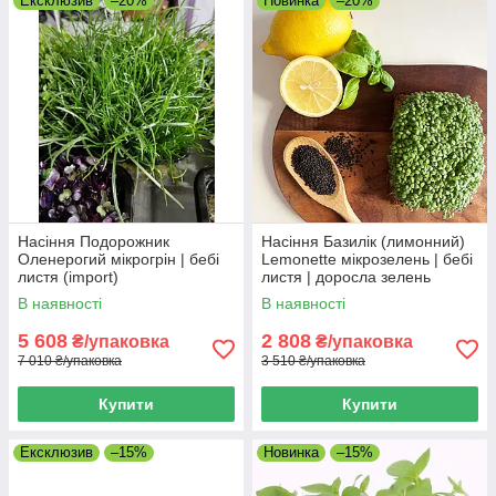
Ексклюзив
–20%
Новинка
–20%
Насіння Подорожник
Насіння Базилік (лимонний)
Оленерогий мікрогрін | бебі
Lemonette мікрозелень | бебі
листя (import)
листя | доросла зелень
(import)
В наявності
В наявності
5 608
2 808
₴/упаковка
₴/упаковка
7 010 ₴/упаковка
3 510 ₴/упаковка
Купити
Купити
Ексклюзив
–15%
Новинка
–15%