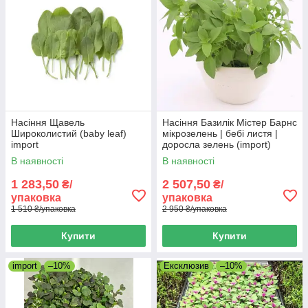
Насіння Щавель
Насіння Базилік Містер Барнс
Широколистий (baby leaf)
мікрозелень | бебі листя |
import
доросла зелень (import)
В наявності
В наявності
1 283,50
2 507,50
₴/
₴/
упаковка
упаковка
1 510 ₴/упаковка
2 950 ₴/упаковка
Купити
Купити
import
–10%
Ексклюзив
–10%