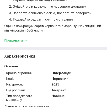
Наріжте яйце та авокадо кубиками
Змішайте з мікрозеленню червоного амаранту
Заправте оливковою олією, посоліть та поперчіть
Подавайте одразу після приготування
Один з найкращих сортів червоного амаранту. Найвигідніший
під мікрогрін і бебі листя
Приховати
Характеристики
Основні
Країна виробник
Нідерланди
Колір
Червоний
Рік врожаю
2025
Рід рослини
Амарант
Тип посадкового
Насіння
матеріалу
Додаткові характеристики