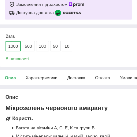
Замовлення під захистом
Доступна доставка
Вага
1000
500
100
50
10
В наявності
Опис
Характеристики
Доставка
Оплата
Умови п
Опис
Мікрозелень червоного амаранту
🌿
Користь
Багата на вітаміни A, C, E, K та групи B
Містить мінерали: кальцій, магній, залізо, калій