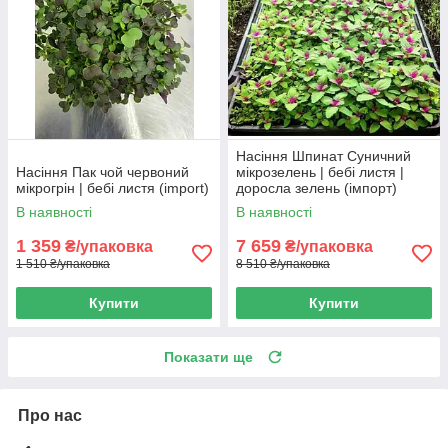
Насіння Шпинат Суничний
Насіння Пак чой червоний
мікрозелень | бебі листя |
мікрогрін | бебі листя (import)
доросла зелень (імпорт)
В наявності
В наявності
1 359
7 659
₴/упаковка
₴/упаковка
1 510 ₴/упаковка
8 510 ₴/упаковка
Купити
Купити
Показати ще
Про нас