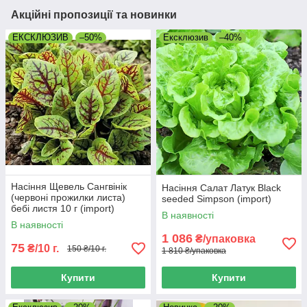
Акційні пропозиції та новинки
ЕКСКЛЮЗИВ
–50%
Ексклюзив
–40%
Насіння Щевель Сангвінік
Насіння Салат Латук Black
(червоні прожилки листа)
seeded Simpson (import)
бебі листя 10 г (import)
В наявності
В наявності
1 086
₴/упаковка
75
₴/10 г.
150 ₴/10 г.
1 810 ₴/упаковка
Купити
Купити