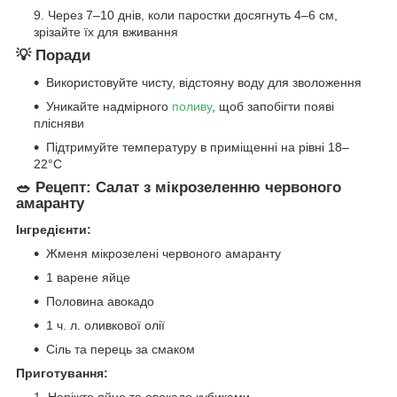
Через 7–10 днів, коли паростки досягнуть 4–6 см,
зрізайте їх для вживання
💡
Поради
Використовуйте чисту, відстояну воду для зволоження
Уникайте надмірного
поливу
, щоб запобігти появі
плісняви
Підтримуйте температуру в приміщенні на рівні 18–
22°C
🥗
Рецепт: Салат з мікрозеленню червоного
амаранту
Інгредієнти:
Жменя мікрозелені червоного амаранту
1 варене яйце
Половина авокадо
1 ч. л. оливкової олії
Сіль та перець за смаком
Приготування: