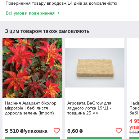
Повернення товару впродовж 14 днів за домовленістю
Всі умови повернення
З цим товаром також замовляють
Насіння Амарант біколор
Агровата BeGrow для
Насі
мікрогрін | бебі листя |
ягідного лотка 19*11 -
Прис
доросла зелень (import)
товщина 25 мм
бебі
4 9
упа
5 510
6,60
₴/упаковка
₴
5 510