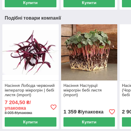
Купити
Купити
Подібні товари компанії
Насіння Лобода червоний
Насіння Настурції
Насі
імператор мікрогрін | бебі
мікрогрін бебі листя
(Чор
листя (import)
(import)
бебі 
(imp
7 204,50
₴/
упаковка
1 359
2 9
₴/упаковка
8 005 ₴/упаковка
Купити
Купити