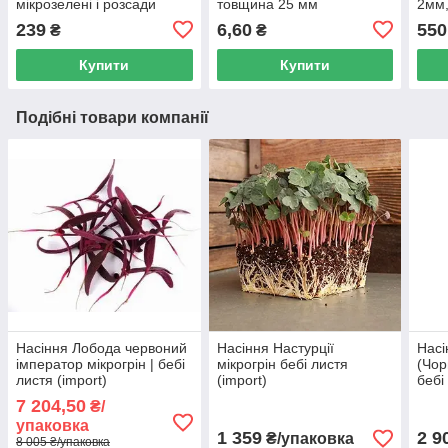
мікрозелені і розсади
товщина 25 мм
2мм,
злив
239
6,60
550
₴
₴
Купити
Купити
Подібні товари компанії
Насіння Лобода червоний
Насіння Настурції
Насі
імператор мікрогрін | бебі
мікрогрін бебі листя
(Чор
листя (import)
(import)
бебі 
(imp
7 204,50
₴/
упаковка
1 359
2 9
₴/упаковка
8 005 ₴/упаковка