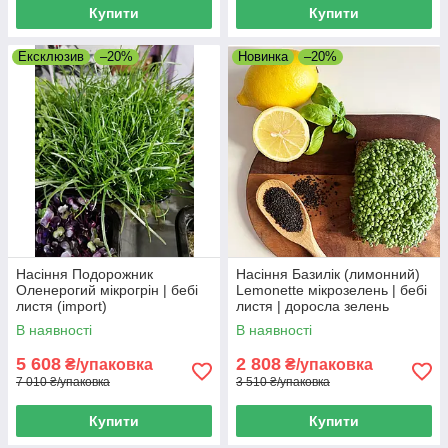
Купити
Купити
Ексклюзив
–20%
Новинка
–20%
Насіння Подорожник
Насіння Базилік (лимонний)
Оленерогий мікрогрін | бебі
Lemonette мікрозелень | бебі
листя (import)
листя | доросла зелень
(import)
В наявності
В наявності
5 608
2 808
₴/упаковка
₴/упаковка
7 010 ₴/упаковка
3 510 ₴/упаковка
Купити
Купити