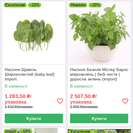
Ексклюзив
–15%
Новинка
–15%
Насіння Щавель
Насіння Базилік Містер Барнс
Широколистий (baby leaf)
мікрозелень | бебі листя |
import
доросла зелень (import)
В наявності
В наявності
1 283,50
2 507,50
₴/
₴/
упаковка
упаковка
1 510 ₴/упаковка
2 950 ₴/упаковка
Купити
Купити
import
–10%
Ексклюзив
–10%