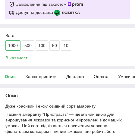
Замовлення під захистом
Доступна доставка
Вага
1000
500
100
50
10
В наявності
Опис
Характеристики
Доставка
Оплата
Умови п
Опис
Дуже красивий і ексклюзивний сорт амаранту
Насіння амаранту "Пристрасть" — ідеальний вибір для
вирощування яскравої та корисної мікрозелені в домашніх
умовах. Цей сорт відрізняється насиченим червоно-
фіолетовим кольором і ніжним смаком, що робить його