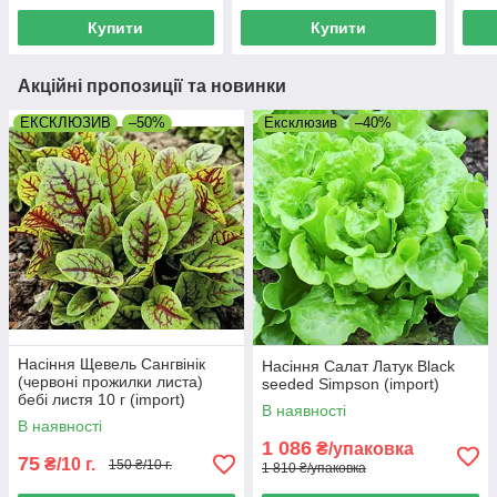
Купити
Купити
Акційні пропозиції та новинки
ЕКСКЛЮЗИВ
–50%
Ексклюзив
–40%
Насіння Щевель Сангвінік
Насіння Салат Латук Black
(червоні прожилки листа)
seeded Simpson (import)
бебі листя 10 г (import)
В наявності
В наявності
1 086
₴/упаковка
75
₴/10 г.
150 ₴/10 г.
1 810 ₴/упаковка