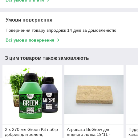
Всі умови оплати
Умови повернення
Повернення товару впродовж 14 днів за домовленістю
Всі умови повернення
З цим товаром також замовляють
2 х 270 мл Green Kit набір
Агровата BeGrow для
Підд
добрив для зелені,
ягідного лотка 19*11 -
кана