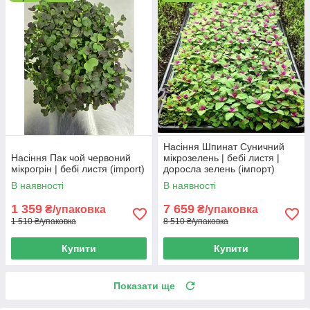
Насіння Шпинат Суничний
Насіння Пак чой червоний
мікрозелень | бебі листя |
мікрогрін | бебі листя (import)
доросла зелень (імпорт)
В наявності
В наявності
1 359
7 659
₴/упаковка
₴/упаковка
1 510 ₴/упаковка
8 510 ₴/упаковка
Купити
Купити
Показати ще