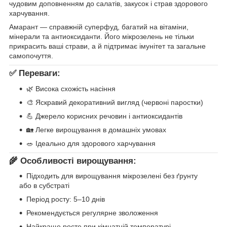
чудовим доповненням до салатів, закусок і страв здорового
харчування.
Амарант — справжній суперфуд, багатий на вітаміни,
мінерали та антиоксиданти. Його мікрозелень не тільки
прикрасить ваші страви, а й підтримає імунітет та загальне
самопочуття.
✅ Переваги:
🌿 Висока схожість насіння
🎨 Яскравий декоративний вигляд (червоні паростки)
💪 Джерело корисних речовин і антиоксидантів
🏡 Легке вирощування в домашніх умовах
🥗 Ідеально для здорового харчування
🌾 Особливості вирощування:
Підходить для вирощування мікрозелені без ґрунту
або в субстраті
Період росту: 5–10 днів
Рекомендується регулярне зволоження
Найкраще росте при кімнатній температурі