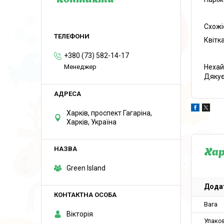
Контакти
Схожі
Квітк
+380 (73) 582-14-17
Менеджер
Нехай
Дякує
Харків, проспект Гагаріна,
Харків, Україна
Ха
Green Island
Додат
Вага
Вікторія
Упако