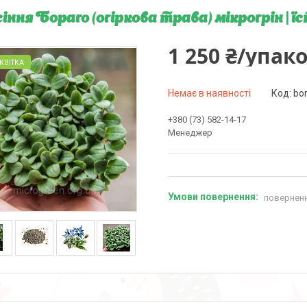
іння Бораго (огіркова трава) мікрогрін | їс
1 250 ₴/упак
КВІТКА
Немає в наявності
Код:
bo
+380 (73) 582-14-17
Менеджер
поверненн