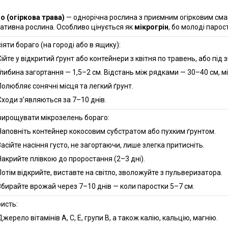
о (огіркова трава)
— однорічна рослина з приємним огірковим смако
ативна рослина. Особливо цінується як
мікрогрін
, бо молоді парос
сіяти бораго (на городі або в ящику):
Сійте у відкритий ґрунт або контейнери з квітня по травень, або під 
Глибина загортання — 1,5–2 см. Відстань між рядками — 30–40 см, 
Полюбляє сонячні місця та легкий ґрунт.
Сходи з’являються за 7–10 днів.
 вирощувати мікрозелень бораго:
Наповніть контейнер кокосовим субстратом або пухким ґрунтом.
Засійте насіння густо, не загортаючи, лише злегка притисніть.
Накрийте плівкою до проростання (2–3 дні).
Потім відкрийте, виставте на світло, зволожуйте з пульверизатора.
Збирайте врожай через 7–10 днів — коли паростки 5–7 см.
ристь:
Джерело вітамінів A, C, E, групи B, а також калію, кальцію, магнію.