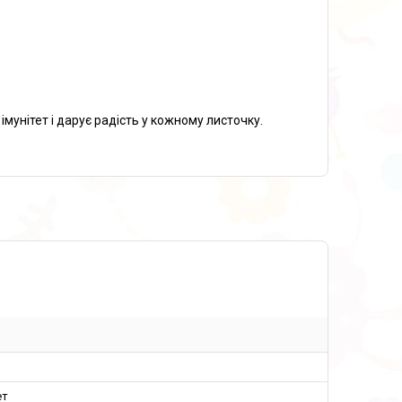
унітет і дарує радість у кожному листочку.
ет