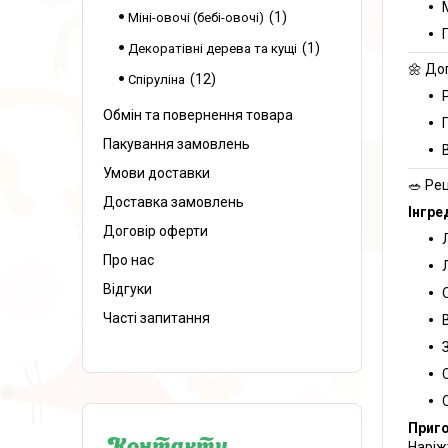
1
Міні-овочі (бебі-овочі)
1
Декоратівні дерева та кущі
🌼 До
12
Спіруліна
Обмін та повернення товара
Пакування замовлень
Умови доставки
🥗 Ре
Доставка замовлень
Інгре
Договір оферти
Про нас
Відгуки
Часті запитання
Приго
Наріж