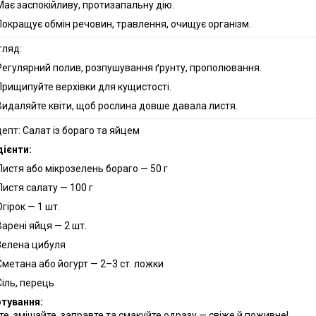
Має заспокійливу, протизапальну дію.
Покращує обмін речовин, травлення, очищує організм.
гляд:
Регулярний полив, розпушування ґрунту, прополювання.
Прищипуйте верхівки для кущистості.
Видаляйте квіти, щоб рослина довше давала листя.
цепт: Салат із бораго та яйцем
дієнти:
Листя або мікрозелень бораго — 50 г
Листя салату — 100 г
Огірок — 1 шт.
Варені яйця — 2 шт.
Зелена цибуля
Сметана або йогурт — 2–3 ст. ложки
Сіль, перець
тування:
те, змішайте, заправте та смакуйте одразу — свіже й поживне!