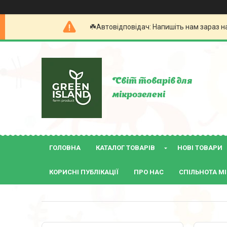
☘️Автовідповідач: Напишіть нам зараз н
Світ товарів для
мікрозелені
ГОЛОВНА
КАТАЛОГ ТОВАРІВ
НОВІ ТОВАРИ
КОРИСНІ ПУБЛІКАЦІЇ
ПРО НАС
СПІЛЬНОТА МІ