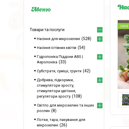
Нас
СИНЯ 
Товари та послуги
528
Насіння для мікрозелені
54
Насіння їстівних квітів
Гідропоніка Піддони ABS |
33
Аеропоніка
42
Субстрати, суміші, грунти
Добрива, підкормки,
стимулятори зросту,
стимулятори цвітіння,
108
регулятори зросту
Світло для мікрозелені та інших
8
рослин
Лотки, тара, пакування для
26
мікрозелені