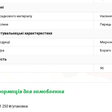
ні
осадкового матеріалу
Насіння
слини
Перець
тувальницькі характеристики
одукції
Мікроз
ура
Бораго
ість
95
ормація для замовлення
1 250 ₴/упаковка