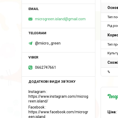
Основ
Тип п
microgreen.island@gmail.com
Рід ро
Корис
@miicro_green
Тип пр
Культ
Схож
0662747661
%
Instagram
https://www.instagram.com/microg
Інф
reen.island/
Facebook
https://www.facebook.com/microgr
Ціна:
een.island