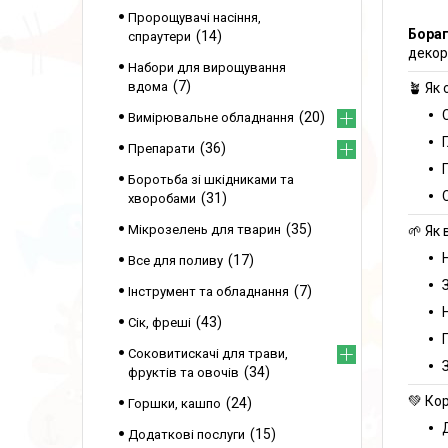
Пророщувачі насіння,
Бораг
14
спраутери
декор
Набори для вирощування
7
вдома
🪴 Як 
20
Вимірювальне обладнання
36
Препарати
Боротьба зі шкідниками та
31
хворобами
35
Мікрозелень для тварин
🌱 Як
17
Все для поливу
7
Інструмент та обладнання
43
Сік, фреші
Соковитискачі для трави,
34
фруктів та овочів
💚 Ко
24
Горшки, кашпо
15
Додаткові послуги