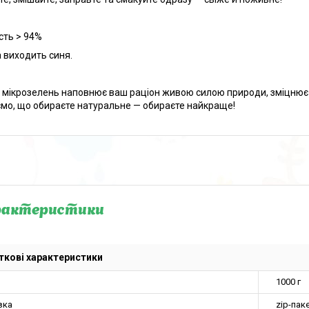
сть > 94%
а виходить синя.
 мікрозелень наповнює ваш раціон живою силою природи, зміцнює ім
мо, що обираєте натуральне — обираєте найкраще!
рактеристики
кові характеристики
1000 г
вка
zip-пак