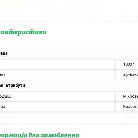
рактеристики
овка
1000 г
вка
zip-пак
ні атрибути
одукції
Мікроз
ура
Квасол
ормація для замовлення