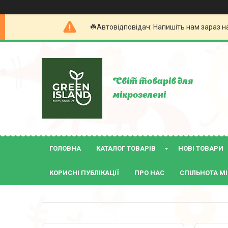
☘️Автовідповідач: Напишіть нам зараз н
Світ товарів для
мікрозелені
ГОЛОВНА
КАТАЛОГ ТОВАРІВ
НОВІ ТОВАРИ
КОРИСНІ ПУБЛІКАЦІЇ
ПРО НАС
СПІЛЬНОТА МІ