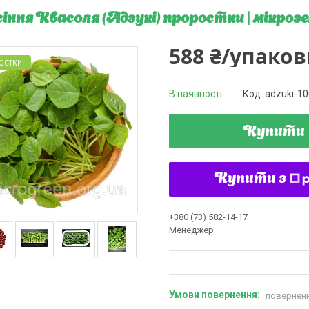
іння Квасоля (Адзукі) проростки | мікрозел
588 ₴/упаков
ОСТКИ
В наявності
Код:
adzuki-1
Купити
Купити з
+380 (73) 582-14-17
Менеджер
поверненн