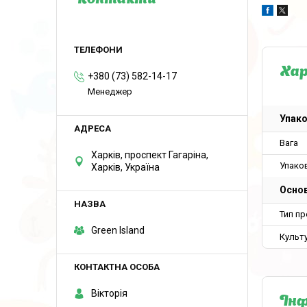
Контакти
Ха
+380 (73) 582-14-17
Менеджер
Упак
Вага
Харків, проспект Гагаріна,
Упако
Харків, Україна
Основ
Тип пр
Green Island
Культ
Вікторія
Інф