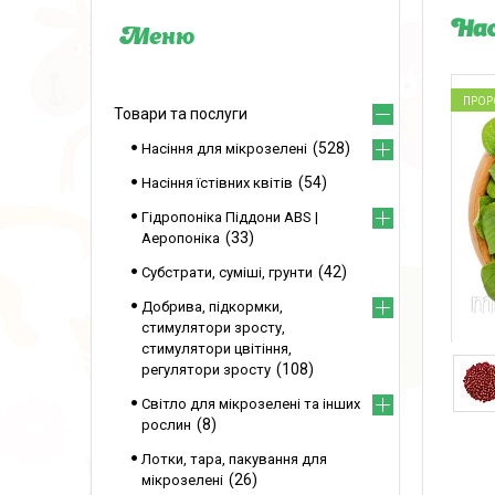
Нас
ПРОР
Товари та послуги
528
Насіння для мікрозелені
54
Насіння їстівних квітів
Гідропоніка Піддони ABS |
33
Аеропоніка
42
Субстрати, суміші, грунти
Добрива, підкормки,
стимулятори зросту,
стимулятори цвітіння,
108
регулятори зросту
Світло для мікрозелені та інших
8
рослин
Лотки, тара, пакування для
26
мікрозелені