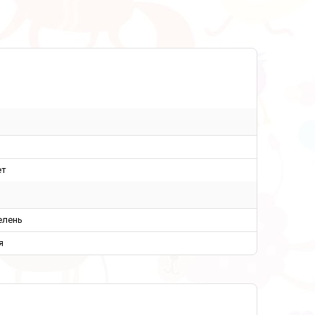
ет
елень
я