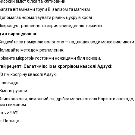
Високий вміст білка та клітковини.
Багата вітамінами групи B, залізом та магнієм.
Допомагає нормалізувати рівень цукру в крові.
Покращує травлення та сприяє виведенню токсинів.
и з вирощування:
Слідкуйте за помірною вологістю — надлишок води може викликати
Поливайте методом розпилення.
Зрізайте мікрогрін гострими ножицями біля основи.
ий рецепт:
Салат-мікс із мікрогріном квасолі Адзукі:
70 г мікрогріну квасолі Адзукі
1 авокадо
Жменя руколи
Оливкова олія, лимонний сік, дрібка морської солі Нарізати авокадо
ією і лимоном.
сть > 95%
а: Польща