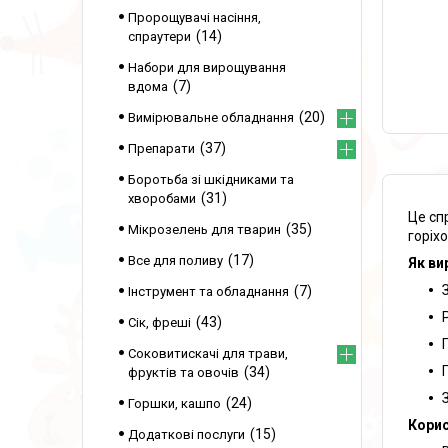
Пророщувачі насіння,
14
спраутери
Набори для вирощування
7
вдома
20
Вимірювальне обладнання
37
Препарати
Боротьба зі шкідниками та
31
хворобами
Це сп
35
Мікрозелень для тварин
горіхо
17
Все для поливу
Як ви
7
Інструмент та обладнання
43
Сік, фреші
Соковитискачі для трави,
34
фруктів та овочів
24
Горшки, кашпо
Корис
15
Додаткові послуги