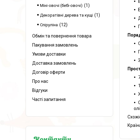
1
Міні-овочі (бебі-овочі)
1
Декоратівні дерева та кущі
12
Спіруліна
Порад
Обмін та повернення товара
Пакування замовлень
Умови доставки
Доставка замовлень
Прост
Договір оферти
Про нас
Відгуки
Часті запитання
ол
Схожі
Країн