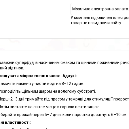
У компанії підключені електро
товар не покидаючи сайту.
равжній суперфуд із насиченим смаком та цінними поживними речов
вий відтінок.
рощувати мікрозелень квасолі Адзукі:
Замочіть насіння у чистій воді на 8–12 годин.
Розподіліть щільним шаром на вологому субстраті.
Перші 2–3 дні тримайте під пресом у темряві для стимуляції пророс
Потім виставте на світле місце з гарною вентиляцією.
Збирайте врожай через 5–7 днів, коли паростки досягнуть 6–10 см.
ні властивості: