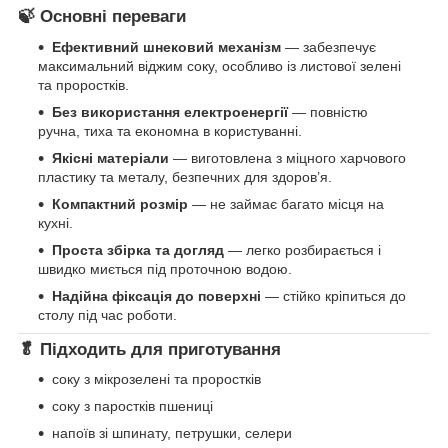
🍃 Основні переваги
Ефективний шнековий механізм
— забезпечує
максимальний віджим соку, особливо із листової зелені
та проростків.
Без використання електроенергії
— повністю
ручна, тиха та економна в користуванні.
Якісні матеріали
— виготовлена з міцного харчового
пластику та металу, безпечних для здоров’я.
Компактний розмір
— не займає багато місця на
кухні.
Проста збірка та догляд
— легко розбирається і
швидко миється під проточною водою.
Надійна фіксація до поверхні
— стійко кріпиться до
столу під час роботи.
🥬 Підходить для приготування
соку з мікрозелені та проростків
соку з паростків пшениці
напоїв зі шпинату, петрушки, селери