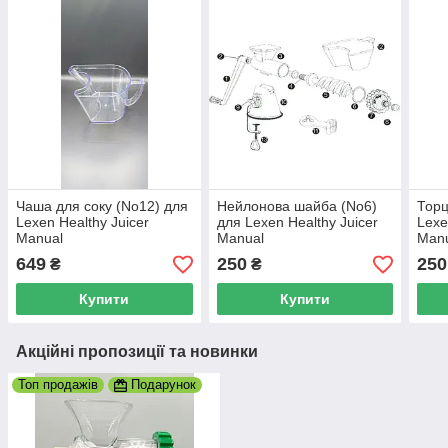
Чаша для соку (No12) для
Нейлонова шайба (No6)
Торц
Lexen Healthy Juicer
для Lexen Healthy Juicer
Lexe
Manual
Manual
Man
649
250
250
₴
₴
Купити
Купити
Акційні пропозиції та новинки
Топ продажів
Подарунок