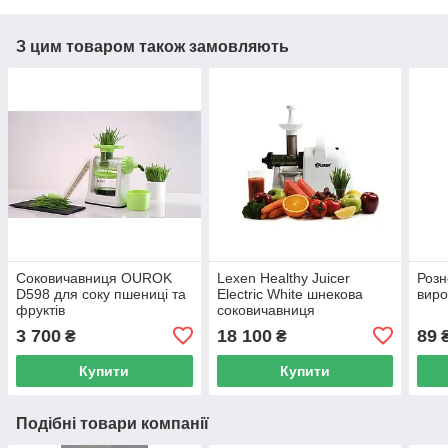
З цим товаром також замовляють
Соковичавниця OUROK
Lexen Healthy Juicer
Розн
D598 для соку пшениці та
Electric White шнекова
виро
фруктів
соковичавниця
3 700
18 100
89
₴
₴
Купити
Купити
Подібні товари компанії