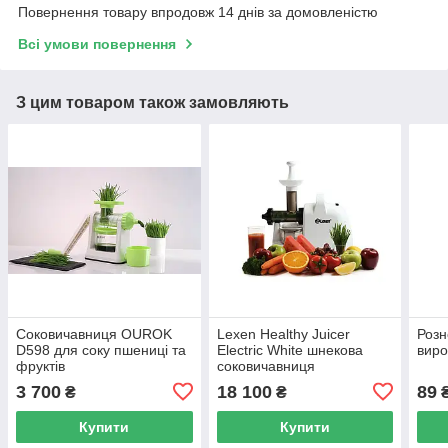
Повернення товару впродовж 14 днів за домовленістю
Всі умови повернення
З цим товаром також замовляють
Соковичавниця OUROK
Lexen Healthy Juicer
Розн
D598 для соку пшениці та
Electric White шнекова
виро
фруктів
соковичавниця
3 700
18 100
89
₴
₴
Купити
Купити