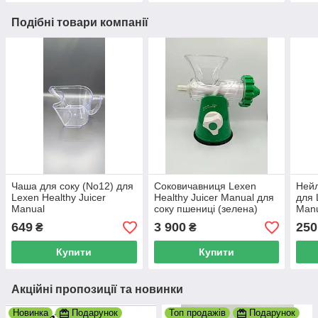
Подібні товари компанії
Чаша для соку (No12) для
Соковичавниця Lexen
Нейл
Lexen Healthy Juicer
Healthy Juicer Manual для
для 
Manual
соку пшениці (зелена)
Man
649
3 900
250
₴
₴
Купити
Купити
Акційні пропозиції та новинки
Новинка
Подарунок
Топ продажів
Подарунок