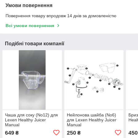
Умови повернення
Повернення товару впродовж 14 днів за домовленістю
Всі умови повернення
Подібні товари компанії
Чаша для соку (No12) для
Нейлонова шайба (No6)
Бриз
Lexen Healthy Juicer
для Lexen Healthy Juicer
Healt
Manual
Manual
649
250
450
₴
₴