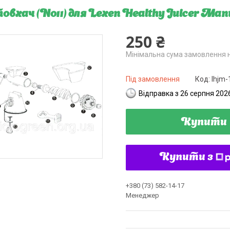
вхач (No11) для Lexen Healthy Juicer Man
250 ₴
Мінімальна сума замовлення н
Під замовлення
Код:
lhjm-
Відправка з 26 серпня 202
Купити
Купити з
+380 (73) 582-14-17
Менеджер