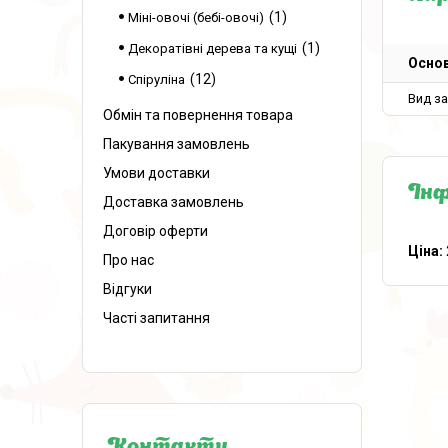
1
Міні-овочі (бебі-овочі)
1
Декоратівні дерева та кущі
Основ
12
Спіруліна
Вид з
Обмін та повернення товара
Пакування замовлень
Умови доставки
Інф
Доставка замовлень
Договір оферти
Ціна:
Про нас
Відгуки
Часті запитання