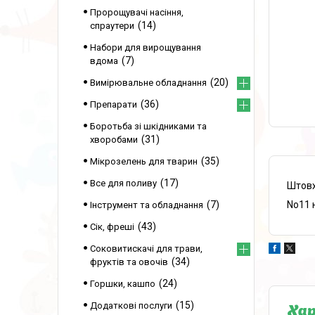
Пророщувачі насіння,
14
спраутери
Набори для вирощування
7
вдома
20
Вимірювальне обладнання
36
Препарати
Боротьба зі шкідниками та
31
хворобами
35
Мікрозелень для тварин
17
Все для поливу
Штовх
No11 
7
Інструмент та обладнання
43
Сік, фреші
Соковитискачі для трави,
34
фруктів та овочів
24
Горшки, кашпо
15
Додаткові послуги
Ха