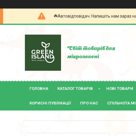
☘️Автовідповідач: Напишіть нам зараз н
Світ товарів для
мікрозелені
ГОЛОВНА
КАТАЛОГ ТОВАРІВ
НОВІ ТОВАРИ
КОРИСНІ ПУБЛІКАЦІЇ
ПРО НАС
СПІЛЬНОТА МІ