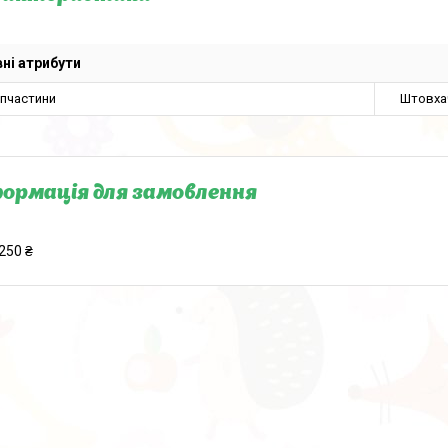
ні атрибути
апчастини
Штовха
ормація для замовлення
250 ₴