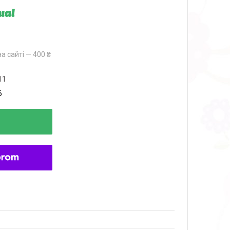
ual
а сайті — 400 ₴
11
6