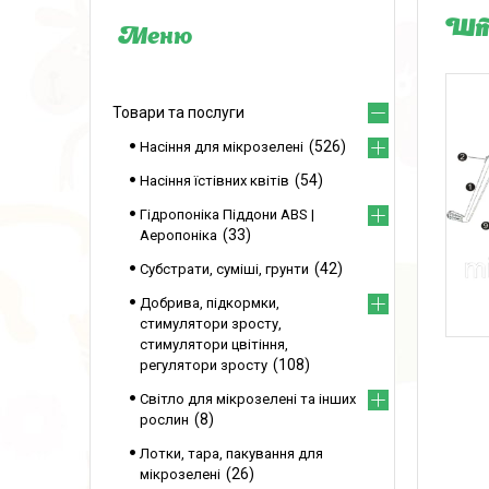
Што
Товари та послуги
526
Насіння для мікрозелені
54
Насіння їстівних квітів
Гідропоніка Піддони ABS |
33
Аеропоніка
42
Субстрати, суміші, грунти
Добрива, підкормки,
стимулятори зросту,
стимулятори цвітіння,
108
регулятори зросту
Світло для мікрозелені та інших
8
рослин
Лотки, тара, пакування для
26
мікрозелені