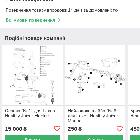
Повернення товару впродовж 14 днів за домовленістю
Всі умови повернення
Подібні товари компанії
Основа (No1) для Lexen
Нейлонова шайба (No6)
Бриз
Healthy Juicer Electric
для Lexen Healthy Juicer
Healt
Manual
15 000
250
450
₴
₴
Купити
Купити