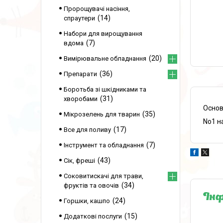
Пророщувачі насіння,
14
спраутери
Набори для вирощування
7
вдома
20
Вимірювальне обладнання
36
Препарати
Боротьба зі шкідниками та
31
хворобами
Основ
35
Мікрозелень для тварин
No1 н
17
Все для поливу
7
Інструмент та обладнання
43
Сік, фреші
Соковитискачі для трави,
34
фруктів та овочів
Інф
24
Горшки, кашпо
15
Додаткові послуги