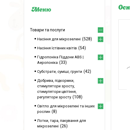
Осн
Товари та послуги
528
Насіння для мікрозелені
54
Насіння їстівних квітів
Гідропоніка Піддони ABS |
33
Аеропоніка
42
Субстрати, суміші, грунти
Добрива, підкормки,
стимулятори зросту,
стимулятори цвітіння,
108
регулятори зросту
Світло для мікрозелені та інших
8
рослин
Лотки, тара, пакування для
26
мікрозелені