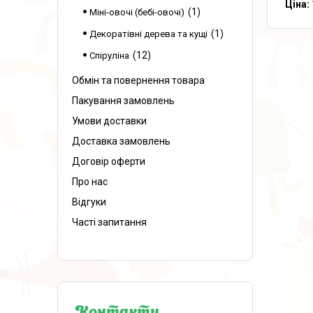
Ціна:
1
Міні-овочі (бебі-овочі)
1
Декоратівні дерева та кущі
12
Спіруліна
Обмін та повернення товара
Пакування замовлень
Умови доставки
Доставка замовлень
Договір оферти
Про нас
Відгуки
Часті запитання