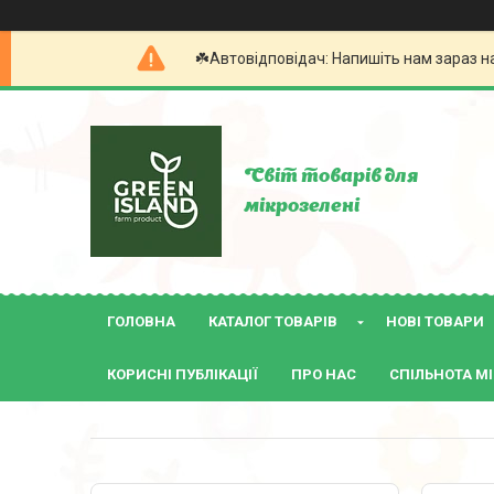
☘️Автовідповідач: Напишіть нам зараз н
Світ товарів для
мікрозелені
ГОЛОВНА
КАТАЛОГ ТОВАРІВ
НОВІ ТОВАРИ
КОРИСНІ ПУБЛІКАЦІЇ
ПРО НАС
СПІЛЬНОТА МІ