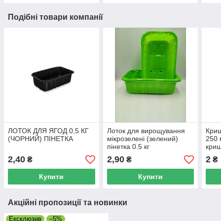
Подібні товари компанії
ЛОТОК ДЛЯ ЯГОД 0,5 КГ
Лоток для вирощування
Криш
(ЧОРНИЙ) ПІНЕТКА
мікрозелені (зелений)
250 
пінетка 0.5 кг
криш
2,40
2,90
2
₴
₴
₴
Купити
Купити
Акційні пропозиції та новинки
Ексклюзив
–5%