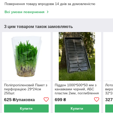
Повернення товару впродовж 14 днів за домовленістю
Всі умови повернення
З цим товаром також замовляють
Поліпропіленовий Пакет з
Піддон 1000*500*50 мм з
Лото
перфорацією 29*24см
канавками чорний, АБС
виро
250шт.
пластик 2мм, поглиблення
32*2
для зливу
625
699
327
₴/упаковка
₴
Купити
Купити