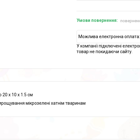
поверненн
У компанії підключені електро
товар не покидаючи сайту.
 20 х 10 х 1.5 см
ирощування мікрозелені хатнім тваринам