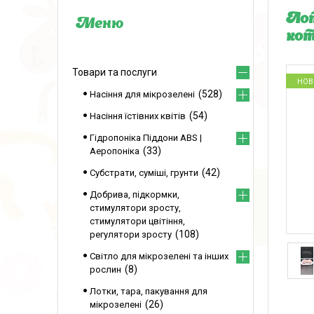
Лот
коти
Товари та послуги
НОВ
528
Насіння для мікрозелені
54
Насіння їстівних квітів
Гідропоніка Піддони ABS |
33
Аеропоніка
42
Субстрати, суміші, грунти
Добрива, підкормки,
стимулятори зросту,
стимулятори цвітіння,
108
регулятори зросту
Світло для мікрозелені та інших
8
рослин
Лотки, тара, пакування для
26
мікрозелені