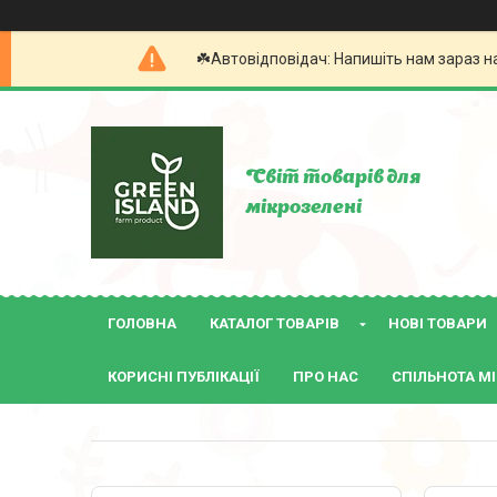
☘️Автовідповідач: Напишіть нам зараз н
Світ товарів для
мікрозелені
ГОЛОВНА
КАТАЛОГ ТОВАРІВ
НОВІ ТОВАРИ
КОРИСНІ ПУБЛІКАЦІЇ
ПРО НАС
СПІЛЬНОТА МІ