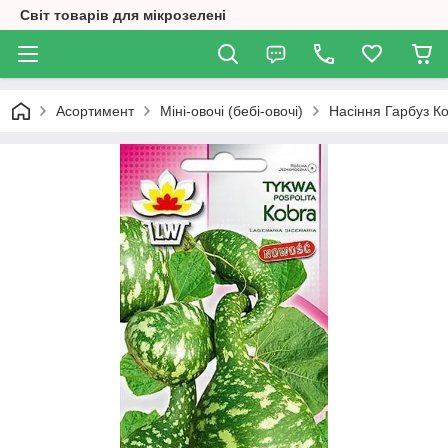
Світ товарів для мікрозелені
Асортимент
Міні-овочі (бебі-овочі)
Насіння Гарбуз Ко