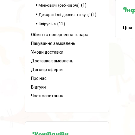
1
Міні-овочі (бебі-овочі)
Інф
1
Декоратівні дерева та кущі
12
Спіруліна
Ціна:
Обмін та повернення товара
Пакування замовлень
Умови доставки
Доставка замовлень
Договір оферти
Про нас
Відгуки
Часті запитання