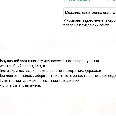
У компанії підключені електро
товар не покидаючи сайту.
Популярний сорт шпинату для всесезонного вирощування.
Вегетаційний період 44 дні.
Листя округле, гладке, темно-зелене, на коротких держаках.
При довготривалому зберіганні листя не втрачає товарного вигляду
Дуже гарний, урожайний, смачний та корисний.
Містить багато вітамінів.