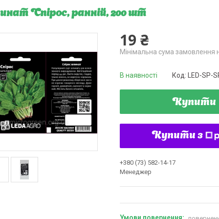
нат Спірос, ранній, 200 шт
19 ₴
Мінімальна сума замовлення н
В наявності
Код:
LED-SP-S
Купити
Купити з
+380 (73) 582-14-17
Менеджер
поверненн