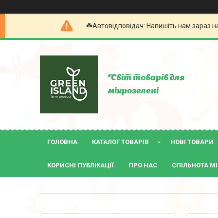
☘️Автовідповідач: Напишіть нам зараз н
Світ товарів для
мікрозелені
ГОЛОВНА
КАТАЛОГ ТОВАРІВ
НОВІ ТОВАРИ
КОРИСНІ ПУБЛІКАЦІЇ
ПРО НАС
СПІЛЬНОТА МІ