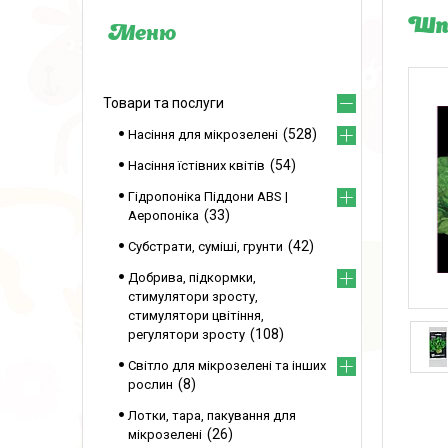
Шпи
Товари та послуги
528
Насіння для мікрозелені
54
Насіння їстівних квітів
Гідропоніка Піддони ABS |
33
Аеропоніка
42
Субстрати, суміші, грунти
Добрива, підкормки,
стимулятори зросту,
стимулятори цвітіння,
108
регулятори зросту
Світло для мікрозелені та інших
8
рослин
Лотки, тара, пакування для
26
мікрозелені